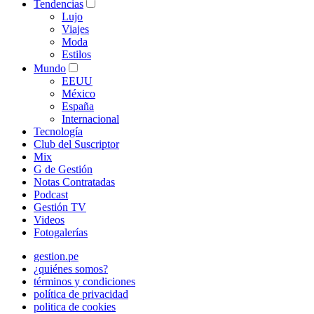
Tendencias
Lujo
Viajes
Moda
Estilos
Mundo
EEUU
México
España
Internacional
Tecnología
Club del Suscriptor
Mix
G de Gestión
Notas Contratadas
Podcast
Gestión TV
Videos
Fotogalerías
gestion.pe
¿quiénes somos?
términos y condiciones
política de privacidad
politica de cookies