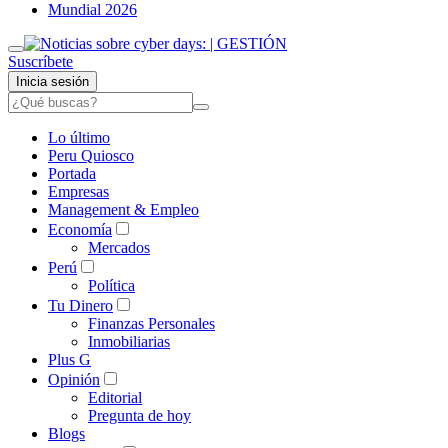
Mundial 2026
Suscríbete
Inicia sesión
Lo último
Peru Quiosco
Portada
Empresas
Management & Empleo
Economía
Mercados
Perú
Política
Tu Dinero
Finanzas Personales
Inmobiliarias
Plus G
Opinión
Editorial
Pregunta de hoy
Blogs