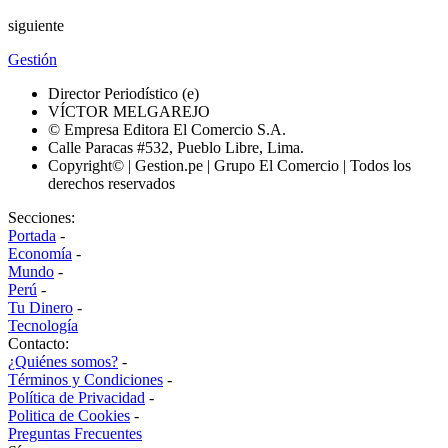
siguiente
Gestión
Director Periodístico (e)
VÍCTOR MELGAREJO
© Empresa Editora El Comercio S.A.
Calle Paracas #532, Pueblo Libre, Lima.
Copyright© | Gestion.pe | Grupo El Comercio | Todos los
derechos reservados
Secciones:
Portada
-
Economía
-
Mundo
-
Perú
-
Tu Dinero
-
Tecnología
Contacto:
¿Quiénes somos?
-
Términos y Condiciones
-
Política de Privacidad
-
Politica de Cookies
-
Preguntas Frecuentes