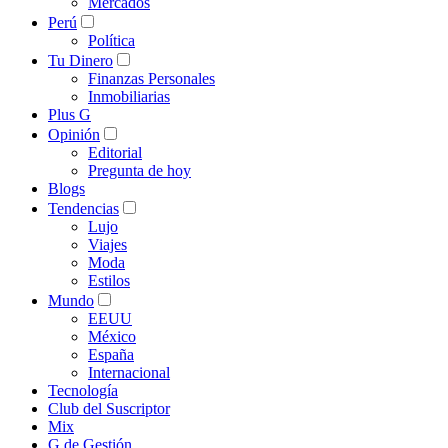
Mercados
Perú
Política
Tu Dinero
Finanzas Personales
Inmobiliarias
Plus G
Opinión
Editorial
Pregunta de hoy
Blogs
Tendencias
Lujo
Viajes
Moda
Estilos
Mundo
EEUU
México
España
Internacional
Tecnología
Club del Suscriptor
Mix
G de Gestión