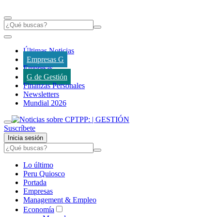
Últimas Noticias
Empresas G
Empresas
G de Gestión
Finanzas Personales
Newsletters
Mundial 2026
Suscríbete
Inicia sesión
Lo último
Peru Quiosco
Portada
Empresas
Management & Empleo
Economía