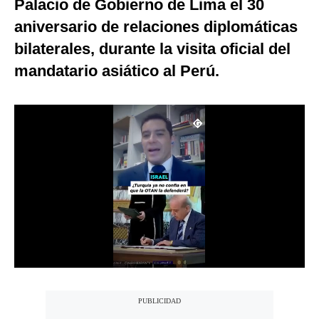
Palacio de Gobierno de Lima el 30
Notas Contratadas
aniversario de relaciones diplomáticas
Podcast
bilaterales, durante la visita oficial del
mandatario asiático al Perú.
Gestión TV
Videos
Fotogalerías
gestion.pe
¿quiénes
Somos?
Términos
Y
Condiciones
Política
De
Privacidad