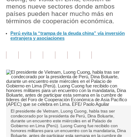
menos nueve sectores donde ambos
Tu Dinero
países pueden hacer mucho más en
términos de cooperación económica.
Finanzas Personales
Perú evita la “trampa de la deuda china” vía inversión
Inmobiliarias
extranjera y asociaciones
Plus G
Opinión
Editorial
Pregunta de hoy
Blogs
Tendencias
El presidente de Vietnam, Luong Cuong, habla tras ser
condecorado por la presidenta de Perú, Dina Boluarte,
durante un encuentro este miércoles en el Palacio de
Lujo
Gobierno en Lima (Perú). Luong Cuong fue recibido con
honores militares para un encuentro con la mandataria, Dina
Viajes
Boluarte, antes de participar esta semana en la cumbre de