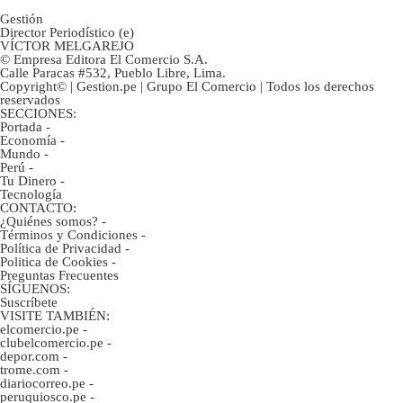
Gestión
Director Periodístico (e)
VÍCTOR MELGAREJO
© Empresa Editora El Comercio S.A.
Calle Paracas #532, Pueblo Libre, Lima.
Copyright© | Gestion.pe | Grupo El Comercio | Todos los derechos
reservados
SECCIONES:
Portada
-
Economía
-
Mundo
-
Perú
-
Tu Dinero
-
Tecnología
CONTACTO:
¿Quiénes somos?
-
Términos y Condiciones
-
Política de Privacidad
-
Politica de Cookies
-
Preguntas Frecuentes
SÍGUENOS:
Suscríbete
VISITE TAMBIÉN:
elcomercio.pe
-
clubelcomercio.pe
-
depor.com
-
trome.com
-
diariocorreo.pe
-
peruquiosco.pe
-