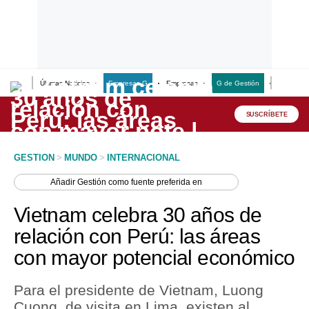
Últimas Noticias
Empresas G
Empresas
G de Gestión
Finanzas
Lo último
Peru Quiosco
SUSCRÍBETE
Portada
GESTION
>
MUNDO
>
INTERNACIONAL
Empresas
Añadir
Gestión
como fuente preferida en
Management & Empleo
Vietnam celebra 30 años de
Economía
relación con Perú: las áreas
con mayor potencial económico
Mercados
Perú
Para el presidente de Vietnam, Luong
Cuong, de visita en Lima, existen al
Política