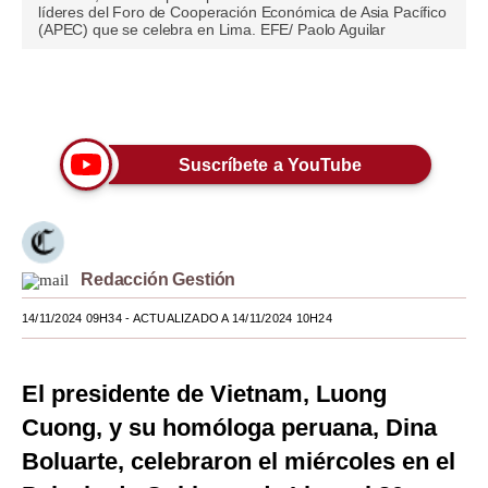
líderes del Foro de Cooperación Económica de Asia Pacífico
(APEC) que se celebra en Lima. EFE/ Paolo Aguilar
Moda
Estilos
Únete a nuestro canal
Mundo
EEUU
Suscríbete a YouTube
México
España
Redacción Gestión
Internacional
14/11/2024 09H34
- ACTUALIZADO A 14/11/2024 10H24
Tecnología
Club del Suscriptor
El presidente de Vietnam, Luong
Cuong, y su homóloga peruana, Dina
Mix
Boluarte, celebraron el miércoles en el
G de Gestión