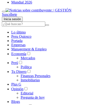
Mundial 2026
Suscríbete
Inicia sesión
Lo último
Peru Quiosco
Portada
Empresas
Management & Empleo
Economía
Mercados
Perú
Política
Tu Dinero
Finanzas Personales
Inmobiliarias
Plus G
Opinión
Editorial
Pregunta de hoy
Blogs