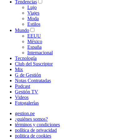
Tendencias
Lujo
Viajes
Moda
Estilos
Mundo
EEUU
México
España
Internacional
Tecnología
Club del Suscriptor
Mix
G de Gestión
Notas Contratadas
Podcast
Gestión TV
Videos
Fotogalerías
gestion.pe
¿quiénes somos?
términos y condiciones
política de privacidad
politica de cookies