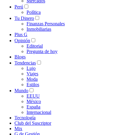
Mercados
Perú
Política
Tu Dinero
Finanzas Personales
Inmobiliarias
Plus G
Opinión
Editorial
Pregunta de hoy
Blogs
Tendencias
Lujo
Viajes
Moda
Estilos
Mundo
EEUU
México
España
Internacional
Tecnología
Club del Suscriptor
Mix
G de Gestión