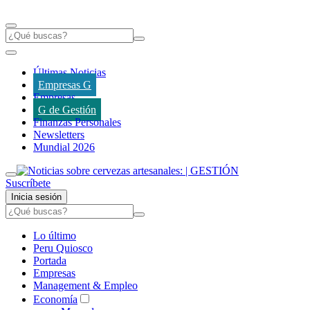
Últimas Noticias
Empresas G
Empresas
G de Gestión
Finanzas Personales
Newsletters
Mundial 2026
Suscríbete
Inicia sesión
Lo último
Peru Quiosco
Portada
Empresas
Management & Empleo
Economía