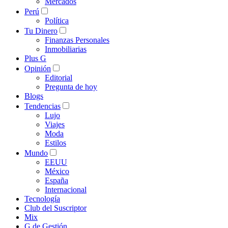
Mercados
Perú
Política
Tu Dinero
Finanzas Personales
Inmobiliarias
Plus G
Opinión
Editorial
Pregunta de hoy
Blogs
Tendencias
Lujo
Viajes
Moda
Estilos
Mundo
EEUU
México
España
Internacional
Tecnología
Club del Suscriptor
Mix
G de Gestión