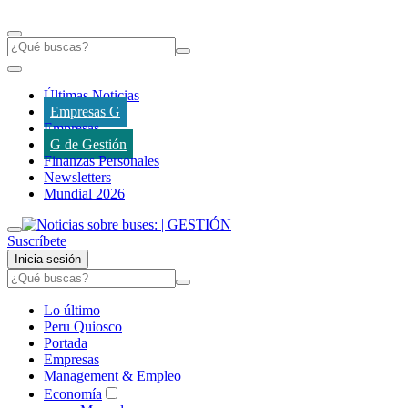
Últimas Noticias
Empresas G
Empresas
G de Gestión
Finanzas Personales
Newsletters
Mundial 2026
Suscríbete
Inicia sesión
Lo último
Peru Quiosco
Portada
Empresas
Management & Empleo
Economía