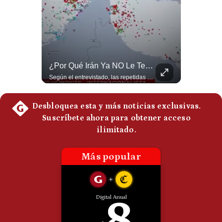
Politica
De
Cookies
Preguntas
Frecuentes
¿Qué Pasa Si Irán CIERRA El Estrecho De Ormuz? | #radar24
¿Por Qué Irán Ya NO Le Teme A Donald Trump? | #radar24
Un eventual control iraní sobre el estrecho de Ormuz cambiaría radicalmente el equilibrio de poder, así lo explicó el analista Roberto Heimovits. Además, explicó que países como Arabia Saudita, Qatar, Emiratos Árabes Unidos, Irak y Kuwait dependen de esa ruta para exportar petróleo, gas y fertilizantes. #Geopolitica #Irán #EstrechoDeOrmuz #Petroleo #NoticiasInternacionales #RobertoHeimovits #Shorts 👉 Suscríbete y activa la campana para no perderte nuestro análisis diario. 🌎 Síguenos en nuestras redes sociales: 📌 Web oficial: https://gestion.pe/mundo/ 📌 LinkedIn: http://bit.ly/3HYIET0 📌 X (Twitter): http://bit.ly/4noZtX9 📌 TikTok: http://bit.ly/4evB6TO
Según el entrevistado, las repetidas amenazas de Donald Trump y sus posteriores retrocesos habrían reducido su credibilidad ante Irán. Los nuevos sectores radicales iraníes interpretarían esta conducta como una señal de debilidad y considerarían que resistir durante meses frente a Estados Unidos ya representa una victoria. #DonaldTrump #Irán #EstadosUnidos #Geopolitica #NoticiasInternacionales #Shorts #MedioOriente 👉 Suscríbete y activa la campana para no perderte nuestro análisis diario. 🌎 Síguenos en nuestras redes sociales: 📌 Web oficial: https://gestion.pe/mundo/ 📌 LinkedIn: http://bit.ly/3HYIET0 📌 X (Twitter): http://bit.ly/4noZtX9 📌 TikTok: http://bit.ly/4evB6TO