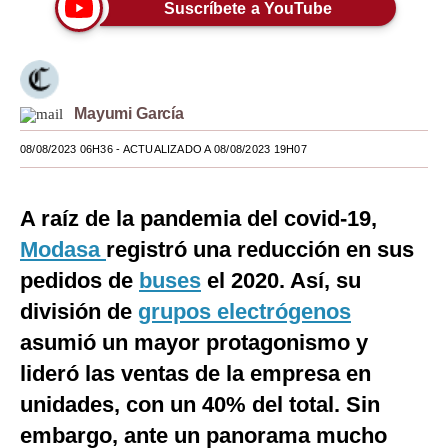
Suscríbete a YouTube
Moda
Estilos
Mundo
Mayumi García
EEUU
08/08/2023 06H36
- ACTUALIZADO A 08/08/2023 19H07
México
A raíz de la pandemia del covid-19,
España
Modasa
registró una reducción en sus
Internacional
pedidos de
buses
el 2020. Así, su
división de
grupos electrógenos
Tecnología
asumió un mayor protagonismo y
Club del Suscriptor
lideró las ventas de la empresa en
Mix
unidades, con un 40% del total. Sin
G de Gestión
embargo, ante un panorama mucho