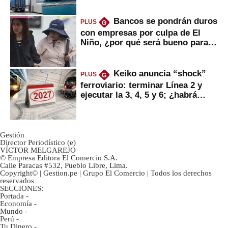
Bancos se pondrán duros
PLUS
G
con empresas por culpa de El
Niño, ¿por qué será bueno para
ahorristas?
Keiko anuncia “shock”
PLUS
G
ferroviario: terminar Línea 2 y
ejecutar la 3, 4, 5 y 6; ¿habrá
avances?
Gestión
Director Periodístico (e)
VÍCTOR MELGAREJO
© Empresa Editora El Comercio S.A.
Calle Paracas #532, Pueblo Libre, Lima.
Copyright© | Gestion.pe | Grupo El Comercio | Todos los derechos
reservados
SECCIONES:
Portada
-
Economía
-
Mundo
-
Perú
-
Tu Dinero
-