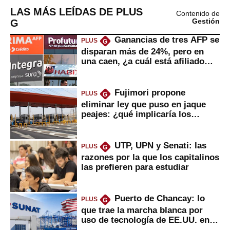
LAS MÁS LEÍDAS DE PLUS
Contenido de
G
Gestión
Ganancias de tres AFP se
PLUS
G
disparan más de 24%, pero en
una caen, ¿a cuál está afiliado
usted?
Fujimori propone
PLUS
G
eliminar ley que puso en jaque
peajes: ¿qué implicaría los
usuarios?
UTP, UPN y Senati: las
PLUS
G
razones por la que los capitalinos
las prefieren para estudiar
Puerto de Chancay: lo
PLUS
G
que trae la marcha blanca por
uso de tecnología de EE.UU. en
mercancías