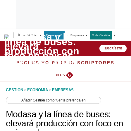
Últimas Noticias
Empresas G
Empresas
G de Gestión
Finanzas
Lo último
Peru Quiosco
SUSCRÍBETE
Portada
EXCLUSIVO PARA SUSCRIPTORES
Empresas
PLUS
G
Management & Empleo
GESTION
>
ECONOMIA
>
EMPRESAS
Economía
Añadir
Gestión
como fuente preferida en
Mercados
Modasa y la línea de buses:
Perú
elevará producción con foco en
Política