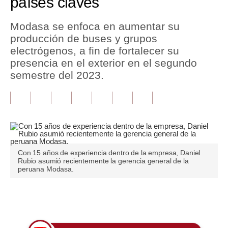
países claves
Tu Dinero
Modasa se enfoca en aumentar su
producción de buses y grupos
Finanzas Personales
electrógenos, a fin de fortalecer su
Inmobiliarias
presencia en el exterior en el segundo
semestre del 2023.
Plus G
Opinión
Editorial
Pregunta de hoy
Con 15 años de experiencia dentro de la empresa, Daniel
Rubio asumió recientemente la gerencia general de la
Blogs
peruana Modasa.
Tendencias
Únete a nuestro canal
Lujo
Viajes