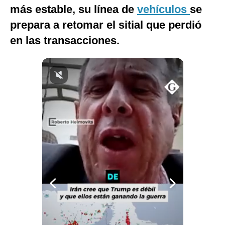
más estable, su línea de
vehículos
se
Notas Contratadas
prepara a retomar el sitial que perdió
Podcast
en las transacciones.
Gestión TV
Videos
Fotogalerías
gestion.pe
¿quiénes
Somos?
Términos
Y
Condiciones
Política
De
Privacidad