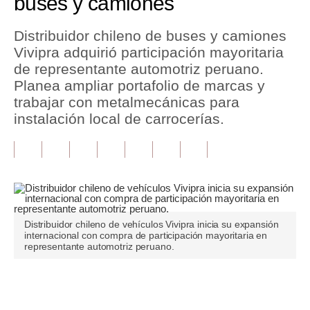
buses y camiones
Tu Dinero
Distribuidor chileno de buses y camiones
Vivipra adquirió participación mayoritaria
Finanzas Personales
de representante automotriz peruano.
Inmobiliarias
Planea ampliar portafolio de marcas y
trabajar con metalmecánicas para
Plus G
instalación local de carrocerías.
Opinión
Editorial
Pregunta de hoy
Blogs
Distribuidor chileno de vehículos Vivipra inicia su expansión
internacional con compra de participación mayoritaria en
representante automotriz peruano.
Tendencias
Lujo
Únete a nuestro canal
Viajes