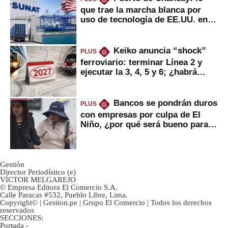
que trae la marcha blanca por
uso de tecnología de EE.UU. en
mercancías
Keiko anuncia “shock”
PLUS
G
ferroviario: terminar Línea 2 y
ejecutar la 3, 4, 5 y 6; ¿habrá
avances?
Bancos se pondrán duros
PLUS
G
con empresas por culpa de El
Niño, ¿por qué será bueno para
ahorristas?
Gestión
Director Periodístico (e)
VÍCTOR MELGAREJO
© Empresa Editora El Comercio S.A.
Calle Paracas #532, Pueblo Libre, Lima.
Copyright© | Gestion.pe | Grupo El Comercio | Todos los derechos
reservados
SECCIONES:
Portada
-