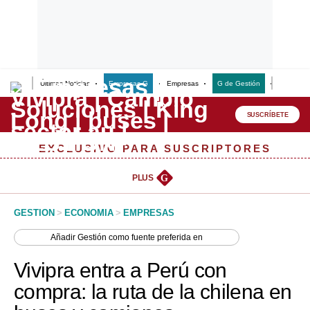
Últimas Noticias
Empresas G
Empresas
G de Gestión
Finanzas
Lo último
Peru Quiosco
SUSCRÍBETE
Portada
EXCLUSIVO PARA SUSCRIPTORES
Empresas
PLUS
G
Management & Empleo
GESTION
>
ECONOMIA
>
EMPRESAS
Economía
Añadir
Gestión
como fuente preferida en
Mercados
Vivipra entra a Perú con
Perú
compra: la ruta de la chilena en
Política