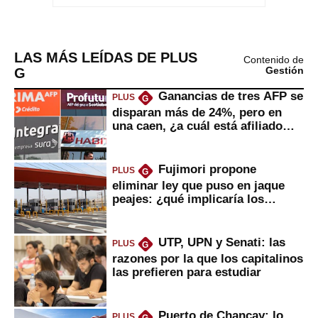
LAS MÁS LEÍDAS DE PLUS
Contenido de
G
Gestión
Ganancias de tres AFP se
PLUS
G
disparan más de 24%, pero en
una caen, ¿a cuál está afiliado
usted?
Fujimori propone
PLUS
G
eliminar ley que puso en jaque
peajes: ¿qué implicaría los
usuarios?
UTP, UPN y Senati: las
PLUS
G
razones por la que los capitalinos
las prefieren para estudiar
Puerto de Chancay: lo
PLUS
G