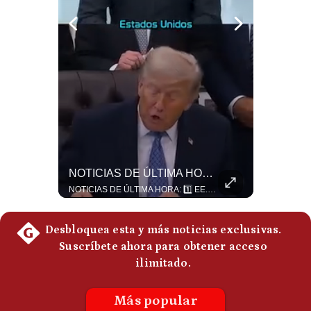
Politica
De
Cookies
Preguntas
Frecuentes
¿Por Qué Irán Ya NO Le Teme A Donald Trump? | #radar24
NOTICIAS DE ÚLTIMA HORA: EE.UU. Se Queda Sin Misiles En Medio Oriente
Según el entrevistado, las repetidas amenazas de Donald Trump y sus posteriores retrocesos habrían reducido su credibilidad ante Irán. Los nuevos sectores radicales iraníes interpretarían esta conducta como una señal de debilidad y considerarían que resistir durante meses frente a Estados Unidos ya representa una victoria. #DonaldTrump #Irán #EstadosUnidos #Geopolitica #NoticiasInternacionales #Shorts #MedioOriente 👉 Suscríbete y activa la campana para no perderte nuestro análisis diario. 🌎 Síguenos en nuestras redes sociales: 📌 Web oficial: https://gestion.pe/mundo/ 📌 LinkedIn: http://bit.ly/3HYIET0 📌 X (Twitter): http://bit.ly/4noZtX9 📌 TikTok: http://bit.ly/4evB6TO
NOTICIAS DE ÚLTIMA HORA: 1️⃣ EE.UU.: Habría gastado casi el 80% de sus misiles más avanzados (THAAD), un factor clave en las decisiones de Donald Trump frente a Irán. 2️⃣ Argentina y Brasil: Tensión diplomática escala; Brasil solicita el regreso del embajador argentino tras fuertes declaraciones de Javier Milei. 3️⃣ México: Asesinan al influencer César Gastélum a balazos durante una transmisión en vivo en Culiacán, Sinaloa. 4️⃣ Alemania: Ataque con dron explosivo obliga a suspender el aeropuerto de Leipzig, punto logístico clave de la OTAN para enviar material a Ucrania. ¿Qué noticia te parece la más impactante del día? ¡Te leo en los comentarios! 👇 #EEUU #JavierMilei #CesarGastelum #Alemania #Noticias #UltimaHora #NoticiasDelDia 🚀 ¿Quieres entender el mundo sin ruido? Únete a nuestra comunidad y forma parte del cambio. #GestiónNewsroomLive #NoticiasGlobales #AnálisisGeopolítico #EconomíaMundial #IA #Geopolítica #LatinosEnUSA #NoticiasEnEspañol 👉 Suscríbete y activa la campana para no perderte nuestro análisis diario. 🌎 Síguenos en nuestras redes sociales: 📌 Web oficial: https://gestion.pe/mundo/ 📌 LinkedIn: http://bit.ly/3HYIET0 📌 X (Twitter): http://bit.ly/4noZtX9 📌 TikTok: http://bit.ly/4evB6TO