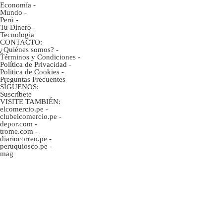
Economía
-
Mundo
-
Perú
-
Tu Dinero
-
Tecnología
CONTACTO:
¿Quiénes somos?
-
Términos y Condiciones
-
Política de Privacidad
-
Politica de Cookies
-
Preguntas Frecuentes
SÍGUENOS:
Suscríbete
VISITE TAMBIÉN:
elcomercio.pe
-
clubelcomercio.pe
-
depor.com
-
trome.com
-
diariocorreo.pe
-
peruquiosco.pe
-
mag