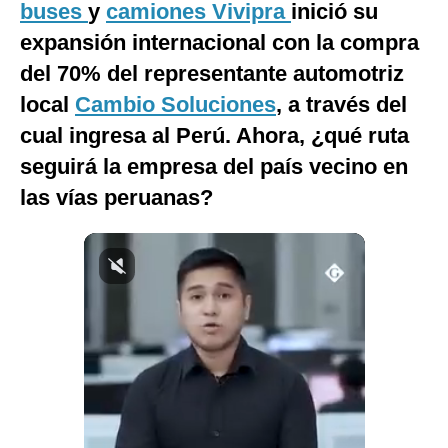
buses
y
camiones
Vivipra
inició su
Notas Contratadas
expansión internacional con la compra
Podcast
del 70% del representante automotriz
local
Cambio Soluciones
, a través del
Gestión TV
cual ingresa al Perú. Ahora, ¿qué ruta
Videos
seguirá la empresa del país vecino en
Fotogalerías
las vías peruanas?
gestion.pe
¿quiénes
Somos?
Términos
Y
Condiciones
Política
De
Privacidad