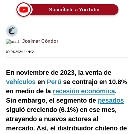
Moda
Suscríbete a YouTube
Estilos
Mundo
Josimar Cóndor
EEUU
09/01/2024 14H42
México
España
En noviembre de 2023, la venta de
vehículos
Internacional
en
Perú
se contrajo en 10.8%
en medio de la
recesión económica
.
Tecnología
Sin embargo, el segmento de
pesados
Club del Suscriptor
siguió creciendo (6.1%) en ese mes,
Mix
atrayendo a nuevos actores al
mercado. Así, el distribuidor chileno de
G de Gestión