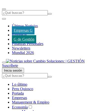
Últimas Noticias
Empresas G
Empresas
G de Gestión
Finanzas Personales
Newsletters
Mundial 2026
Suscríbete
Inicia sesión
Lo último
Peru Quiosco
Portada
Empresas
Management & Empleo
Economía