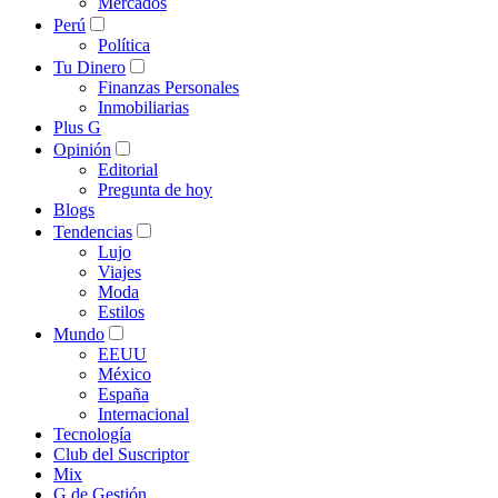
Mercados
Perú
Política
Tu Dinero
Finanzas Personales
Inmobiliarias
Plus G
Opinión
Editorial
Pregunta de hoy
Blogs
Tendencias
Lujo
Viajes
Moda
Estilos
Mundo
EEUU
México
España
Internacional
Tecnología
Club del Suscriptor
Mix
G de Gestión