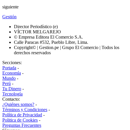
siguiente
Gestión
Director Periodístico (e)
VÍCTOR MELGAREJO
© Empresa Editora El Comercio S.A.
Calle Paracas #532, Pueblo Libre, Lima.
Copyright© | Gestion.pe | Grupo El Comercio | Todos los
derechos reservados
Secciones:
Portada
-
Economía
-
Mundo
-
Perú
-
Tu Dinero
-
Tecnología
Contacto:
¿Quiénes somos?
-
Términos y Condiciones
-
Política de Privacidad
-
Politica de Cookies
-
Preguntas Frecuentes