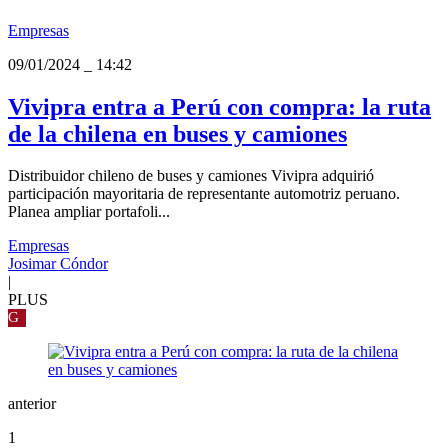
Empresas
09/01/2024
_
14:42
Vivipra entra a Perú con compra: la ruta
de la chilena en buses y camiones
Distribuidor chileno de buses y camiones Vivipra adquirió
participación mayoritaria de representante automotriz peruano.
Planea ampliar portafoli...
Empresas
Josimar Cóndor
|
PLUS
G
anterior
1