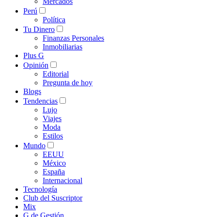
Mercados
Perú
Política
Tu Dinero
Finanzas Personales
Inmobiliarias
Plus G
Opinión
Editorial
Pregunta de hoy
Blogs
Tendencias
Lujo
Viajes
Moda
Estilos
Mundo
EEUU
México
España
Internacional
Tecnología
Club del Suscriptor
Mix
G de Gestión