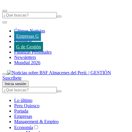
Últimas Noticias
Empresas G
Empresas
G de Gestión
Finanzas Personales
Newsletters
Mundial 2026
Suscríbete
Inicia sesión
Lo último
Peru Quiosco
Portada
Empresas
Management & Empleo
Economía