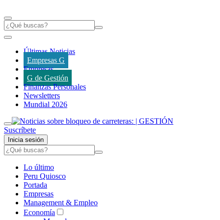
Últimas Noticias
Empresas G
Empresas
G de Gestión
Finanzas Personales
Newsletters
Mundial 2026
Suscríbete
Inicia sesión
Lo último
Peru Quiosco
Portada
Empresas
Management & Empleo
Economía