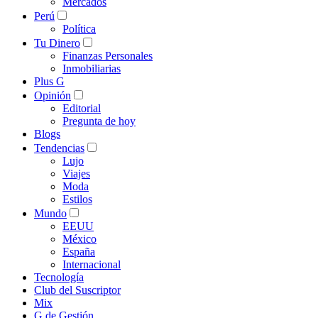
Mercados
Perú
Política
Tu Dinero
Finanzas Personales
Inmobiliarias
Plus G
Opinión
Editorial
Pregunta de hoy
Blogs
Tendencias
Lujo
Viajes
Moda
Estilos
Mundo
EEUU
México
España
Internacional
Tecnología
Club del Suscriptor
Mix
G de Gestión