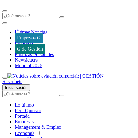
Últimas Noticias
Empresas G
Empresas
G de Gestión
Finanzas Personales
Newsletters
Mundial 2026
Suscríbete
Inicia sesión
Lo último
Peru Quiosco
Portada
Empresas
Management & Empleo
Economía