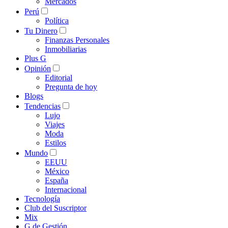
Mercados
Perú
Política
Tu Dinero
Finanzas Personales
Inmobiliarias
Plus G
Opinión
Editorial
Pregunta de hoy
Blogs
Tendencias
Lujo
Viajes
Moda
Estilos
Mundo
EEUU
México
España
Internacional
Tecnología
Club del Suscriptor
Mix
G de Gestión