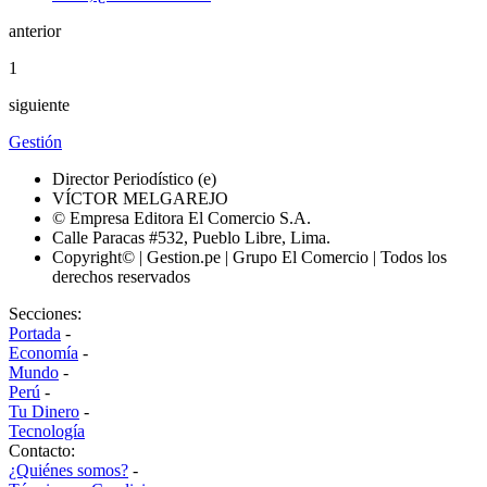
anterior
1
siguiente
Gestión
Director Periodístico (e)
VÍCTOR MELGAREJO
© Empresa Editora El Comercio S.A.
Calle Paracas #532, Pueblo Libre, Lima.
Copyright© | Gestion.pe | Grupo El Comercio | Todos los
derechos reservados
Secciones:
Portada
-
Economía
-
Mundo
-
Perú
-
Tu Dinero
-
Tecnología
Contacto:
¿Quiénes somos?
-