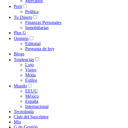
Mercados
Perú
Política
Tu Dinero
Finanzas Personales
Inmobiliarias
Plus G
Opinión
Editorial
Pregunta de hoy
Blogs
Tendencias
Lujo
Viajes
Moda
Estilos
Mundo
EEUU
México
España
Internacional
Tecnología
Club del Suscriptor
Mix
G de Gestión