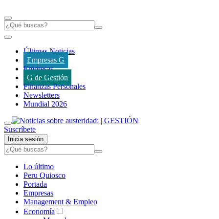
Últimas Noticias
Empresas G
Empresas
G de Gestión
Finanzas Personales
Newsletters
Mundial 2026
Suscríbete
Inicia sesión
Lo último
Peru Quiosco
Portada
Empresas
Management & Empleo
Economía