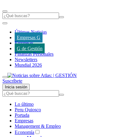
Últimas Noticias
Empresas G
Empresas
G de Gestión
Finanzas Personales
Newsletters
Mundial 2026
Suscríbete
Inicia sesión
Lo último
Peru Quiosco
Portada
Empresas
Management & Empleo
Economía