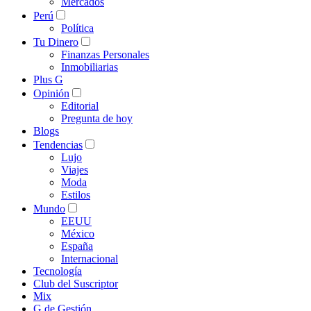
Mercados
Perú
Política
Tu Dinero
Finanzas Personales
Inmobiliarias
Plus G
Opinión
Editorial
Pregunta de hoy
Blogs
Tendencias
Lujo
Viajes
Moda
Estilos
Mundo
EEUU
México
España
Internacional
Tecnología
Club del Suscriptor
Mix
G de Gestión