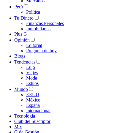
Mercados
Perú
Política
Tu Dinero
Finanzas Personales
Inmobiliarias
Plus G
Opinión
Editorial
Pregunta de hoy
Blogs
Tendencias
Lujo
Viajes
Moda
Estilos
Mundo
EEUU
México
España
Internacional
Tecnología
Club del Suscriptor
Mix
G de Gestión