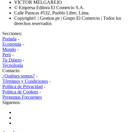
VÍCTOR MELGAREJO
© Empresa Editora El Comercio S.A.
Calle Paracas #532, Pueblo Libre, Lima.
Copyright© | Gestion.pe | Grupo El Comercio | Todos los
derechos reservados
Secciones:
Portada
-
Economía
-
Mundo
-
Perú
-
Tu Dinero
-
Tecnología
Contacto:
¿Quiénes somos?
-
Términos y Condiciones
-
Política de Privacidad
-
Politica de Cookies
-
Preguntas Frecuentes
Síguenos: