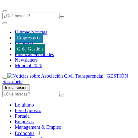
Últimas Noticias
Empresas G
Empresas
G de Gestión
Finanzas Personales
Newsletters
Mundial 2026
Suscríbete
Inicia sesión
Lo último
Peru Quiosco
Portada
Empresas
Management & Empleo
Economía