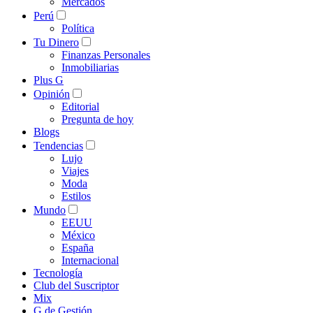
Mercados
Perú
Política
Tu Dinero
Finanzas Personales
Inmobiliarias
Plus G
Opinión
Editorial
Pregunta de hoy
Blogs
Tendencias
Lujo
Viajes
Moda
Estilos
Mundo
EEUU
México
España
Internacional
Tecnología
Club del Suscriptor
Mix
G de Gestión