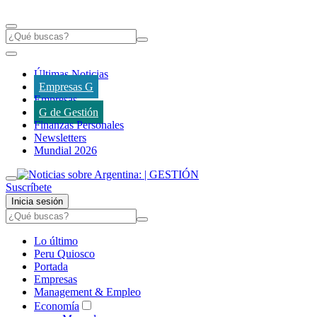
Últimas Noticias
Empresas G
Empresas
G de Gestión
Finanzas Personales
Newsletters
Mundial 2026
Suscríbete
Inicia sesión
Lo último
Peru Quiosco
Portada
Empresas
Management & Empleo
Economía