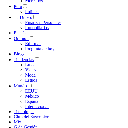
Mercados
Perú
Política
Tu Dinero
Finanzas Personales
Inmobiliarias
Plus G
Opinión
Editorial
Pregunta de hoy
Blogs
Tendencias
Lujo
Viajes
Moda
Estilos
Mundo
EEUU
México
España
Internacional
Tecnología
Club del Suscriptor
Mix
G de Gestión