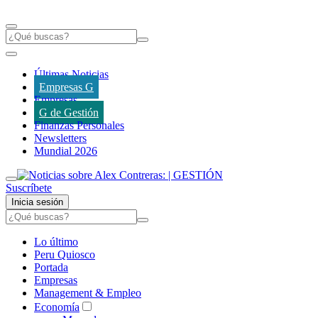
Últimas Noticias
Empresas G
Empresas
G de Gestión
Finanzas Personales
Newsletters
Mundial 2026
Suscríbete
Inicia sesión
Lo último
Peru Quiosco
Portada
Empresas
Management & Empleo
Economía