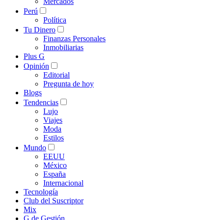
Mercados
Perú
Política
Tu Dinero
Finanzas Personales
Inmobiliarias
Plus G
Opinión
Editorial
Pregunta de hoy
Blogs
Tendencias
Lujo
Viajes
Moda
Estilos
Mundo
EEUU
México
España
Internacional
Tecnología
Club del Suscriptor
Mix
G de Gestión