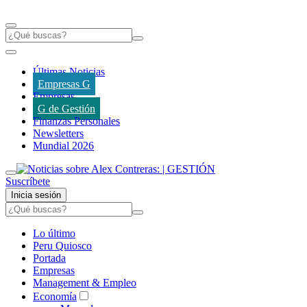
Últimas Noticias
Empresas G
Empresas
G de Gestión
Finanzas Personales
Newsletters
Mundial 2026
Suscríbete
Inicia sesión
Lo último
Peru Quiosco
Portada
Empresas
Management & Empleo
Economía