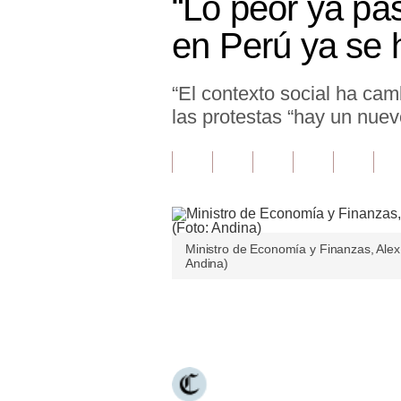
“Lo peor ya pa
Finanzas Personales
en Perú ya se 
Inmobiliarias
“El contexto social ha cam
Plus G
las protestas “hay un nue
Opinión
Editorial
Pregunta de hoy
Blogs
Ministro de Economía y Finanzas, Alex 
Andina)
Tendencias
Lujo
Únete a nuestro canal
Viajes
Moda