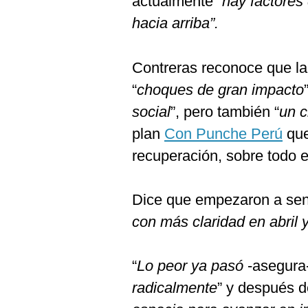
actualmente “
hay factores
hacia arriba”.
Contreras reconoce que la
“
choques de gran impacto
social
”, pero también “
un c
plan
Con Punche Perú
que
recuperación, sobre todo 
Dice que empezaron a sent
con más claridad en abril
“
Lo peor ya pasó
-asegura
radicalmente
” y después de