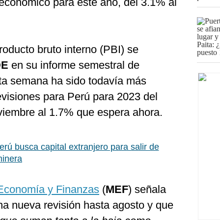
 económico para este año, del 3.1% al
producto bruto interno (PBI) se
DE
en su informe semestral de
sta semana ha sido todavía más
revisiones para Perú para 2023 del
viembre al 1.7% que espera ahora.
rú busca capital extranjero para salir de
minera
 Economía y Finanzas
(
MEF
) señala
na nueva revisión hasta agosto y que