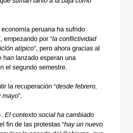
 que suman tanto a la baja como
 economía peruana ha sufrido
”, empezando por “
la conflictividad
iclón atípico
”, pero ahora gracias al
 han lanzado esperan una
en el segundo semestre.
ir la recuperación “
desde febrero,
 y mayo
”.
-.
El contexto social ha cambiado
l fin de las protestas “
hay un nuevo