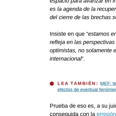
espacio para avanzar en i
es la agenda de la recupe
del cierre de las brechas s
Insiste en que “
estamos en
refleja en las perspectivas
optimistas, no solamente en
internacional
”.
LEA TAMBIÉN:
MEF: te
efectos de eventual fenóme
Prueba de eso es, a su juic
conseguida con la
emisión