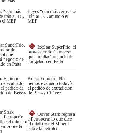
 noticias
Leyes “con más ceros” se
irán al TC, anunció el
MEF
G
IceStar SuperFrio, el
proveedor de Camposol
que ampliará negocio de
congelado en Paita
Keiko Fujimori: No
hemos evaluado todavía
el pedido de extradición
de Betssy Chávez
G
Oliver Stark regresa
a Petroperú: lo que dice
el ministro del Minem
sobre la petrolera