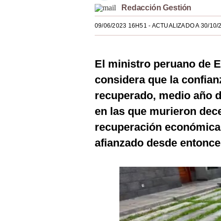
Redacción Gestión
Estilos
09/06/2023 16H51
- ACTUALIZADO A 30/10/
Mundo
EEUU
El ministro peruano de 
México
considera que la confian
España
recuperado, medio año d
Internacional
en las que murieron dec
recuperación económica 
Tecnología
afianzado desde entonce
Club del Suscriptor
Mix
G de Gestión
Notas Contratadas