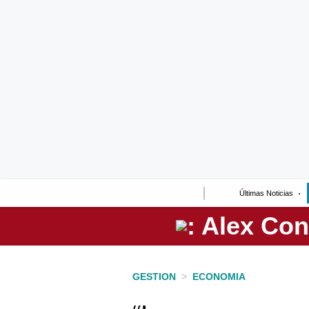
Lo último
Peru Quiosco
Portada
Empresas
Management & Empleo
Economía
Últimas Noticias
Mercados
Perú
Política
GESTION
>
ECONOMIA
Tu Dinero