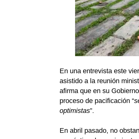
Podcast
Gestión TV
Videos
Fotogalerías
gestion.pe
En una entrevista este vi
¿quiénes
asistido a la reunión minis
Somos?
afirma que en su Gobierno
Términos
proceso de pacificación “
s
Y
Condiciones
optimistas
”.
Política
De
Privacidad
En abril pasado, no obstant
Politica