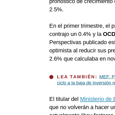
pronóstico de crecimiento
De
Cookies
2.5%.
Preguntas
Frecuentes
En el primer trimestre, el 
contrajo un 0.4% y la
OC
Perspectivas publicado e
optimista al reducir sus p
2.6% que calculaba en no
LEA TAMBIÉN:
MEF: Pe
ciclo a la baja de inversión 
El titular del
Ministerio de
que no volverán a hacer u