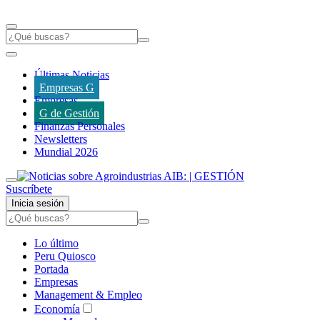
Últimas Noticias
Empresas G
Empresas
G de Gestión
Finanzas Personales
Newsletters
Mundial 2026
Suscríbete
Inicia sesión
Lo último
Peru Quiosco
Portada
Empresas
Management & Empleo
Economía