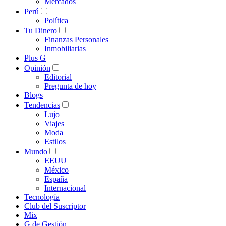
Mercados
Perú
Política
Tu Dinero
Finanzas Personales
Inmobiliarias
Plus G
Opinión
Editorial
Pregunta de hoy
Blogs
Tendencias
Lujo
Viajes
Moda
Estilos
Mundo
EEUU
México
España
Internacional
Tecnología
Club del Suscriptor
Mix
G de Gestión