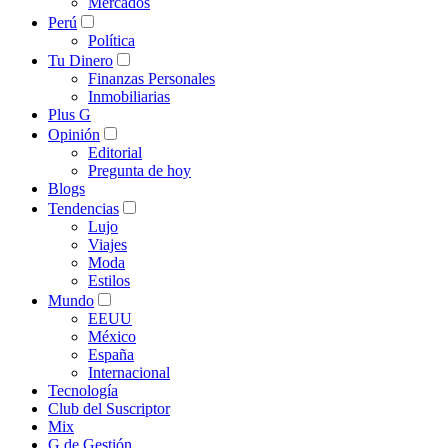
Mercados
Perú
Política
Tu Dinero
Finanzas Personales
Inmobiliarias
Plus G
Opinión
Editorial
Pregunta de hoy
Blogs
Tendencias
Lujo
Viajes
Moda
Estilos
Mundo
EEUU
México
España
Internacional
Tecnología
Club del Suscriptor
Mix
G de Gestión