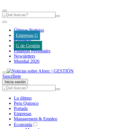
Últimas Noticias
Empresas G
Empresas
G de Gestión
Finanzas Personales
Newsletters
Mundial 2026
Suscríbete
Inicia sesión
Lo último
Peru Quiosco
Portada
Empresas
Management & Empleo
Economía