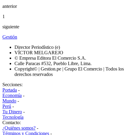
anterior
1
siguiente
Gestión
Director Periodístico (e)
VÍCTOR MELGAREJO
© Empresa Editora El Comercio S.A.
Calle Paracas #532, Pueblo Libre, Lima.
Copyright© | Gestion.pe | Grupo El Comercio | Todos los
derechos reservados
Secciones:
Portada
-
Economía
-
Mundo
-
Perú
-
Tu Dinero
-
Tecnología
Contacto:
¿Quiénes somos?
-
Términos y Condiciones
-