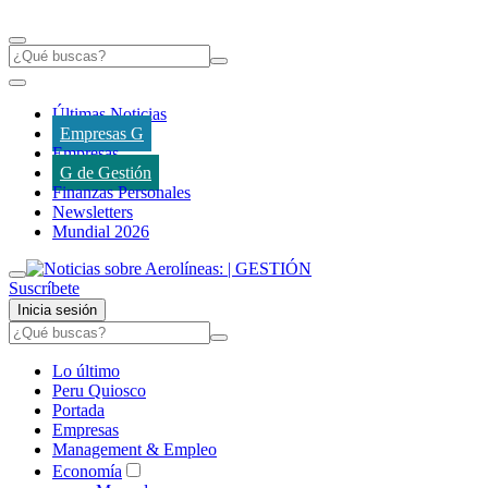
Últimas Noticias
Empresas G
Empresas
G de Gestión
Finanzas Personales
Newsletters
Mundial 2026
Suscríbete
Inicia sesión
Lo último
Peru Quiosco
Portada
Empresas
Management & Empleo
Economía