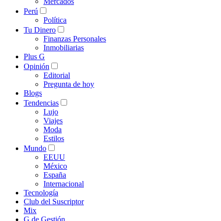
Mercados
Perú
Política
Tu Dinero
Finanzas Personales
Inmobiliarias
Plus G
Opinión
Editorial
Pregunta de hoy
Blogs
Tendencias
Lujo
Viajes
Moda
Estilos
Mundo
EEUU
México
España
Internacional
Tecnología
Club del Suscriptor
Mix
G de Gestión