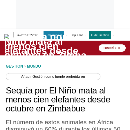
Últimas Noticias
Empresas G
Empresas
G de Gestión
Finanzas
Lo último
Peru Quiosco
SUSCRÍBETE
Portada
GESTION
>
MUNDO
Empresas
Añadir
Gestión
como fuente preferida en
Management & Empleo
Sequía por El Niño mata al
Economía
menos cien elefantes desde
octubre en Zimbabue
Mercados
Perú
El número de estos animales en África
disminuyó un 60% durante los últimos 50
Política