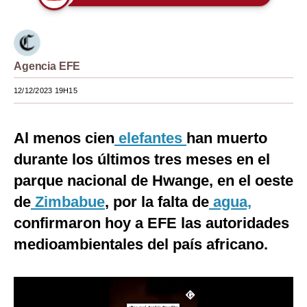
Moda
Estilos
Agencia EFE
Mundo
12/12/2023 19H15
EEUU
México
Al menos cien
elefantes
han muerto
durante los últimos tres meses en el
España
parque nacional de Hwange, en el oeste
Internacional
de
Zimbabue
, por la falta de
agua,
Tecnología
confirmaron hoy a EFE las autoridades
Club del Suscriptor
medioambientales del país africano.
Mix
G de Gestión