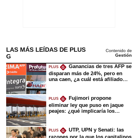
LAS MÁS LEÍDAS DE PLUS
Contenido de
G
Gestión
Ganancias de tres AFP se
PLUS
G
disparan más de 24%, pero en
una caen, ¿a cuál está afiliado
usted?
Fujimori propone
PLUS
G
eliminar ley que puso en jaque
peajes: ¿qué implicaría los
usuarios?
UTP, UPN y Senati: las
PLUS
G
razones por la que los capitalinos