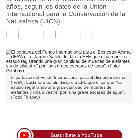
años, según los datos de la Unión
Tu Dinero
Internacional para la Conservación de la
Naturaleza (UICN).
Finanzas Personales
Inmobiliarias
Plus G
Opinión
Editorial
El portavoz del Fondo Internacional para el Bienestar Animal
(IFAW), Luckmore Safuli, declaró a EFE que el parque “ha
Pregunta de hoy
estado registrando una gran cantidad de muertes de
elefantes y vida silvestre” por “una grave escasez de agua”.
(Foto: Pixabay)
Blogs
Tendencias
Únete a nuestro canal
Lujo
Viajes
Suscríbete a YouTube