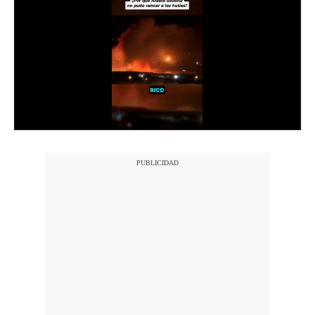
Notas Contratadas
Podcast
Gestión TV
Videos
Fotogalerías
gestion.pe
¿quiénes
Somos?
Términos
Y
Condiciones
Política
De
Privacidad