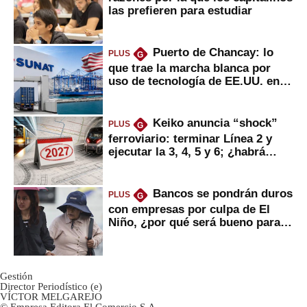
las prefieren para estudiar
Puerto de Chancay: lo
PLUS
G
que trae la marcha blanca por
uso de tecnología de EE.UU. en
mercancías
Keiko anuncia “shock”
PLUS
G
ferroviario: terminar Línea 2 y
ejecutar la 3, 4, 5 y 6; ¿habrá
avances?
Bancos se pondrán duros
PLUS
G
con empresas por culpa de El
Niño, ¿por qué será bueno para
ahorristas?
Gestión
Director Periodístico (e)
VÍCTOR MELGAREJO
© Empresa Editora El Comercio S.A.