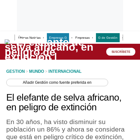
Últimas Noticias
Empresas G
Empresas
G de Gestión
Finanzas
Lo último
Peru Quiosco
SUSCRÍBETE
Portada
GESTION
>
MUNDO
>
INTERNACIONAL
Empresas
Añadir
Gestión
como fuente preferida en
Management & Empleo
El elefante de selva africano,
Economía
en peligro de extinción
Mercados
En 30 años, ha visto disminuir su
Perú
población un 86% y ahora se considera
que está en peligro crítico de extinción,
Política