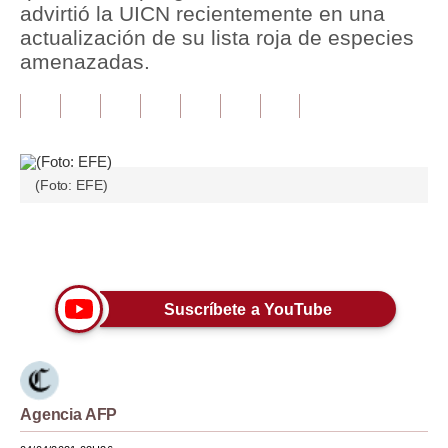
advirtió la UICN recientemente en una
actualización de su lista roja de especies
Tu Dinero
amenazadas.
Finanzas Personales
Inmobiliarias
Plus G
(Foto: EFE)
Opinión
Editorial
Únete a nuestro canal
Pregunta de hoy
Suscríbete a YouTube
Blogs
Tendencias
Lujo
Agencia AFP
Viajes