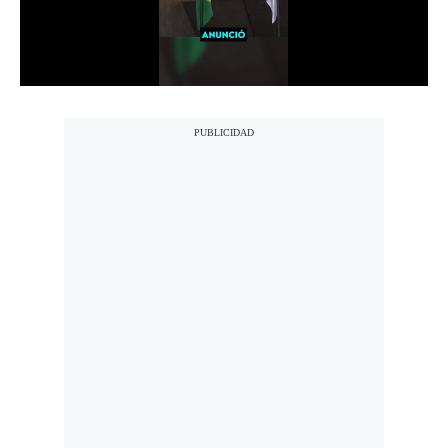
Notas Contratadas
Podcast
Gestión TV
Videos
Fotogalerías
gestion.pe
¿quiénes
Somos?
Términos
Y
Condiciones
Política
De
Privacidad