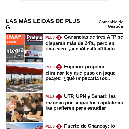
LAS MÁS LEÍDAS DE PLUS
Contenido de
G
Gestión
Ganancias de tres AFP se
PLUS
G
disparan más de 24%, pero en
una caen, ¿a cuál está afiliado
usted?
Fujimori propone
PLUS
G
eliminar ley que puso en jaque
peajes: ¿qué implicaría los
usuarios?
UTP, UPN y Senati: las
PLUS
G
razones por la que los capitalinos
las prefieren para estudiar
Puerto de Chancay: lo
PLUS
G