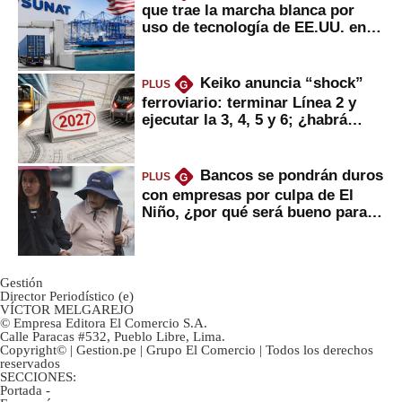
que trae la marcha blanca por
uso de tecnología de EE.UU. en
mercancías
Keiko anuncia “shock”
PLUS
G
ferroviario: terminar Línea 2 y
ejecutar la 3, 4, 5 y 6; ¿habrá
avances?
Bancos se pondrán duros
PLUS
G
con empresas por culpa de El
Niño, ¿por qué será bueno para
ahorristas?
Gestión
Director Periodístico (e)
VÍCTOR MELGAREJO
© Empresa Editora El Comercio S.A.
Calle Paracas #532, Pueblo Libre, Lima.
Copyright© | Gestion.pe | Grupo El Comercio | Todos los derechos
reservados
SECCIONES:
Portada
-