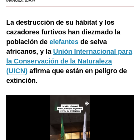
04/04/2021 02H26
Moda
La destrucción de su hábitat y los
Estilos
cazadores furtivos han diezmado la
Mundo
población de
elefantes
de selva
EEUU
africanos, y la
Unión Internacional para
México
la Conservación de la Naturaleza
(UICN)
afirma que están en peligro de
España
extinción.
Internacional
Tecnología
Club del Suscriptor
Mix
G de Gestión