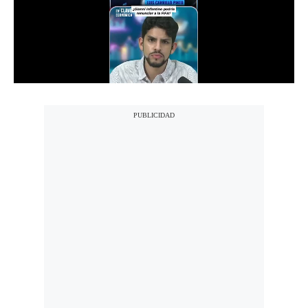
Notas Contratadas
Podcast
Gestión TV
Videos
Fotogalerías
gestion.pe
¿quiénes
Somos?
Términos
Y
Condiciones
Política
De
Privacidad