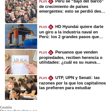
Perú se “bajó del barco”
PLUS
G
de crecimiento de países
emergentes: esto se perdió desde
2022
HD Hyundai quiere darle
PLUS
G
un giro a la industria naval en
Perú: los 2 grandes pasos que
daría
Peruanos que venden
PLUS
G
propiedades, reciben herencia o
utilidades: ¿cuál es su nueva
inversión clave?
UTP, UPN y Senati: las
PLUS
G
razones por la que los capitalinos
las prefieren para estudiar
Gestión