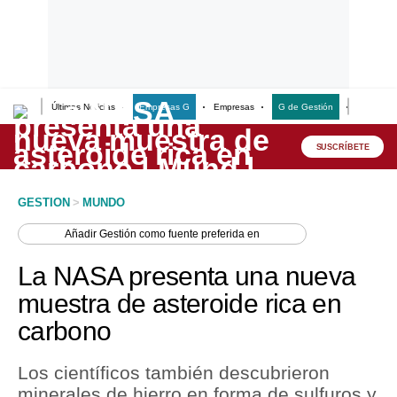
Últimas Noticias
Empresas G
Empresas
G de Gestión
Finanzas
Lo último
Peru Quiosco
SUSCRÍBETE
Portada
GESTION
>
MUNDO
Empresas
Añadir
Gestión
como fuente preferida en
Management & Empleo
La NASA presenta una nueva
Economía
muestra de asteroide rica en
carbono
Mercados
Perú
Los científicos también descubrieron
minerales de hierro en forma de sulfuros y
Política