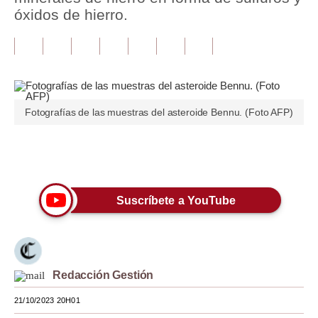
óxidos de hierro.
Tu Dinero
Finanzas Personales
Inmobiliarias
Plus G
Fotografías de las muestras del asteroide Bennu. (Foto AFP)
Opinión
Únete a nuestro canal
Editorial
Pregunta de hoy
Suscríbete a YouTube
Blogs
Tendencias
Redacción Gestión
Lujo
21/10/2023 20H01
Viajes