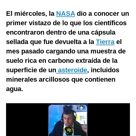
Moda
El miércoles, la
NASA
dio a conocer un
Estilos
primer vistazo de lo que los científicos
encontraron dentro de una cápsula
Mundo
sellada que fue devuelta a la
Tierra
el
EEUU
mes pasado cargando una muestra de
México
suelo rica en carbono extraída de la
superficie de un
asteroide
, incluidos
España
minerales arcillosos que contienen
Internacional
agua.
Tecnología
Club del Suscriptor
Mix
G de Gestión