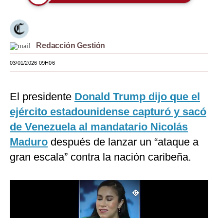
Moda
Estilos
Redacción Gestión
Mundo
03/01/2026 09H06
EEUU
México
El presidente
Donald Trump dijo que el
ejército estadounidense capturó y sacó
España
de Venezuela al mandatario Nicolás
Internacional
Maduro
después de lanzar un “ataque a
Tecnología
gran escala” contra la nación caribeña.
Club del Suscriptor
Mix
G de Gestión