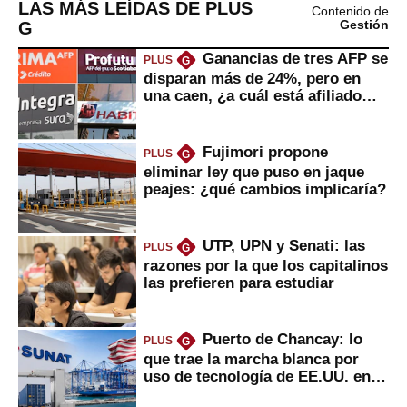
LAS MÁS LEÍDAS DE PLUS
Contenido de
G
Gestión
Ganancias de tres AFP se
PLUS
G
disparan más de 24%, pero en
una caen, ¿a cuál está afiliado
usted?
Fujimori propone
PLUS
G
eliminar ley que puso en jaque
peajes: ¿qué cambios implicaría?
UTP, UPN y Senati: las
PLUS
G
razones por la que los capitalinos
las prefieren para estudiar
Puerto de Chancay: lo
PLUS
G
que trae la marcha blanca por
uso de tecnología de EE.UU. en
mercancías