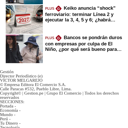
Keiko anuncia “shock”
PLUS
G
ferroviario: terminar Línea 2 y
ejecutar la 3, 4, 5 y 6; ¿habrá
avances?
Bancos se pondrán duros
PLUS
G
con empresas por culpa de El
Niño, ¿por qué será bueno para
ahorristas?
Gestión
Director Periodístico (e)
VÍCTOR MELGAREJO
© Empresa Editora El Comercio S.A.
Calle Paracas #532, Pueblo Libre, Lima.
Copyright© | Gestion.pe | Grupo El Comercio | Todos los derechos
reservados
SECCIONES:
Portada
-
Economía
-
Mundo
-
Perú
-
Tu Dinero
-
Tecnología