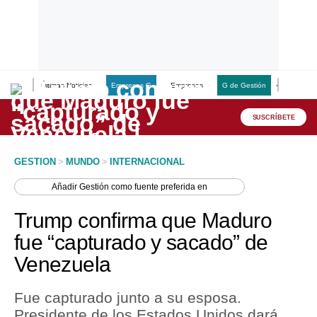
Últimas Noticias
Empresas G
Empresas
G de Gestión
Finanzas
Lo último
Peru Quiosco
SUSCRÍBETE
Portada
GESTION
>
MUNDO
>
INTERNACIONAL
Empresas
Añadir
Gestión
como fuente preferida en
Management & Empleo
Trump confirma que Maduro
Economía
fue “capturado y sacado” de
Venezuela
Mercados
Perú
Fue capturado junto a su esposa.
Presidente de los Estados Unidos dará
Política