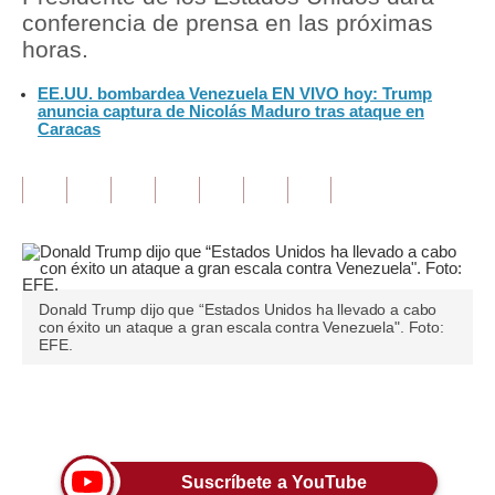
conferencia de prensa en las próximas
Tu Dinero
horas.
Finanzas Personales
EE.UU. bombardea Venezuela EN VIVO hoy: Trump
anuncia captura de Nicolás Maduro tras ataque en
Caracas
Inmobiliarias
Plus G
Opinión
Editorial
Pregunta de hoy
Donald Trump dijo que “Estados Unidos ha llevado a cabo
con éxito un ataque a gran escala contra Venezuela". Foto:
EFE.
Blogs
Tendencias
Únete a nuestro canal
Lujo
Suscríbete a YouTube
Viajes