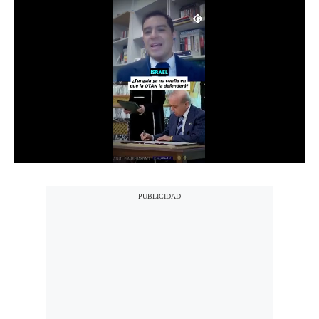
Notas Contratadas
Podcast
Gestión TV
Videos
Fotogalerías
gestion.pe
¿quiénes
Somos?
Términos
Y
Condiciones
Política
De
Privacidad