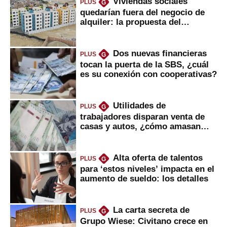
Viviendas sociales
PLUS
G
quedarían fuera del negocio de
alquiler: la propuesta del
gobierno
Dos nuevas financieras
PLUS
G
tocan la puerta de la SBS, ¿cuál
es su conexión con cooperativas?
Utilidades de
PLUS
G
trabajadores disparan venta de
casas y autos, ¿cómo amasan
tanta liquidez?
Alta oferta de talentos
PLUS
G
para ‘estos niveles’ impacta en el
aumento de sueldo: los detalles
La carta secreta de
PLUS
G
Grupo Wiese: Civitano crece en