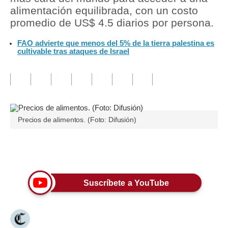
alimentación equilibrada, con un costo
Tu Dinero
promedio de US$ 4.5 diarios por persona.
Finanzas Personales
FAO advierte que menos del 5% de la tierra palestina es
cultivable tras ataques de Israel
Inmobiliarias
Plus G
Opinión
Precios de alimentos. (Foto: Difusión)
Editorial
Pregunta de hoy
Únete a nuestro canal
Blogs
Tendencias
Suscríbete a YouTube
Lujo
Viajes