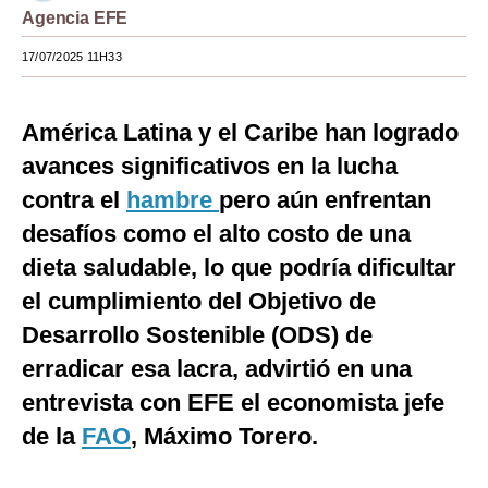
Agencia EFE
Moda
17/07/2025 11H33
Estilos
Mundo
América Latina y el Caribe han logrado
avances significativos en la lucha
EEUU
contra el
hambre
pero aún enfrentan
México
desafíos como el alto costo de una
España
dieta saludable, lo que podría dificultar
Internacional
el cumplimiento del Objetivo de
Desarrollo Sostenible (ODS) de
Tecnología
erradicar esa lacra, advirtió en una
Club del Suscriptor
entrevista con EFE el economista jefe
Mix
de la
FAO
, Máximo Torero.
G de Gestión