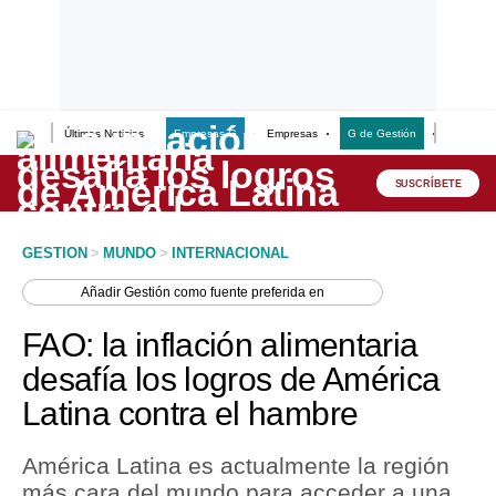
Últimas Noticias
Empresas G
Empresas
G de Gestión
Finanzas
Lo último
Peru Quiosco
SUSCRÍBETE
Portada
GESTION
>
MUNDO
>
INTERNACIONAL
Empresas
Añadir
Gestión
como fuente preferida en
Management & Empleo
FAO: la inflación alimentaria
Economía
desafía los logros de América
Latina contra el hambre
Mercados
Perú
América Latina es actualmente la región
más cara del mundo para acceder a una
Política