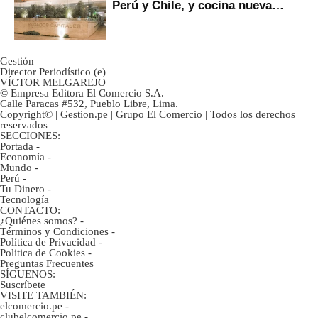
Perú y Chile, y cocina nueva
marca
Gestión
Director Periodístico (e)
VÍCTOR MELGAREJO
© Empresa Editora El Comercio S.A.
Calle Paracas #532, Pueblo Libre, Lima.
Copyright© | Gestion.pe | Grupo El Comercio | Todos los derechos
reservados
SECCIONES:
Portada
-
Economía
-
Mundo
-
Perú
-
Tu Dinero
-
Tecnología
CONTACTO:
¿Quiénes somos?
-
Términos y Condiciones
-
Política de Privacidad
-
Politica de Cookies
-
Preguntas Frecuentes
SÍGUENOS:
Suscríbete
VISITE TAMBIÉN:
elcomercio.pe
-
clubelcomercio.pe
-