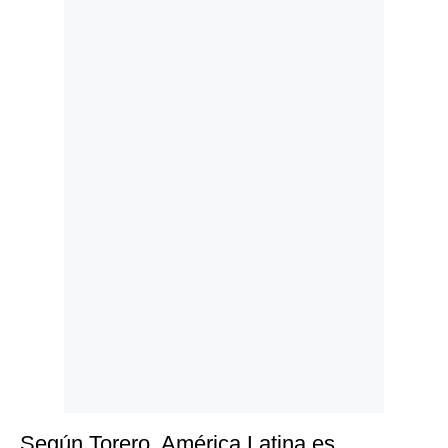
Politica
De
Cookies
Preguntas
Frecuentes
Según Torero, América Latina es