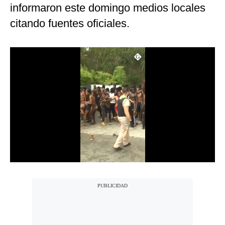
informaron este domingo medios locales
Notas Contratadas
citando fuentes oficiales.
Podcast
Gestión TV
Videos
Fotogalerías
gestion.pe
¿quiénes
Somos?
Términos
Y
Condiciones
Política
De
Privacidad