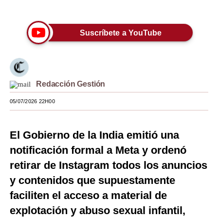
Únete a nuestro canal
Moda
Suscríbete a YouTube
Estilos
Mundo
EEUU
Redacción Gestión
México
05/07/2026 22H00
España
Internacional
El Gobierno de la India emitió una
notificación formal a Meta y ordenó
Tecnología
retirar de Instagram todos los anuncios
Club del Suscriptor
y contenidos que supuestamente
Mix
faciliten el acceso a material de
explotación y abuso sexual infantil,
G de Gestión