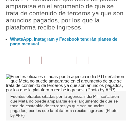
ampararse en el argumento de que se
Tu Dinero
trata de contenido de terceros ya que son
anuncios pagados, por los que la
Finanzas Personales
plataforma recibe ingresos.
Inmobiliarias
WhatsApp, Instagram y Facebook tendrán planes de
pago mensual
Plus G
Opinión
Editorial
Pregunta de hoy
Blogs
Fuentes oficiales citadas por la agencia india PTI señalaron
que Meta no puede ampararse en el argumento de que se
Tendencias
trata de contenido de terceros ya que son anuncios
pagados, por los que la plataforma recibe ingresos. (Photo
by AFP)
Lujo
Viajes