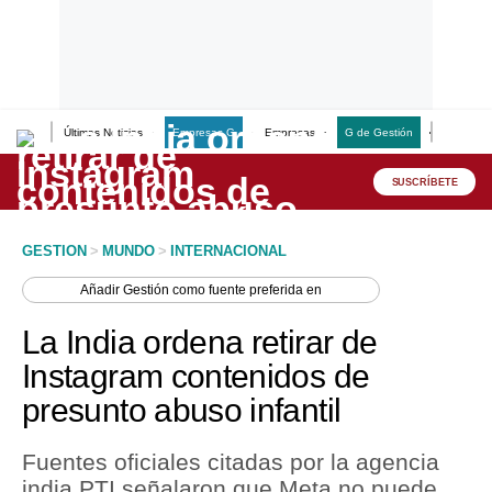
Últimas Noticias
Empresas G
Empresas
G de Gestión
Finanzas
Lo último
Peru Quiosco
SUSCRÍBETE
Portada
GESTION
>
MUNDO
>
INTERNACIONAL
Empresas
Añadir
Gestión
como fuente preferida en
Management & Empleo
La India ordena retirar de
Economía
Instagram contenidos de
presunto abuso infantil
Mercados
Perú
Fuentes oficiales citadas por la agencia
india PTI señalaron que Meta no puede
Política