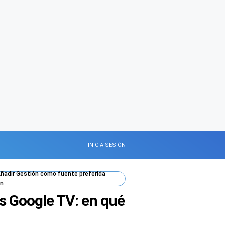
INICIA SESIÓN
ñadir
Gestión
como fuente preferida
n
os Google TV: en qué