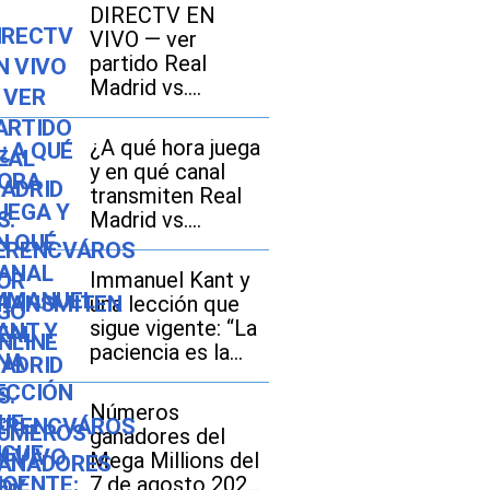
DIRECTV EN
VIVO — ver
partido Real
Madrid vs.
Ferencváros por
DGO Online
¿A qué hora juega
y en qué canal
transmiten Real
Madrid vs.
Ferencváros EN
VIVO hoy por
Immanuel Kant y
amistoso 2026 en
una lección que
México, Estados
sigue vigente: “La
Unidos y España?
paciencia es la
fortaleza del débil
y la impaciencia, la
Números
debilidad del
ganadores del
fuerte”
Mega Millions del
7 de agosto 2026: