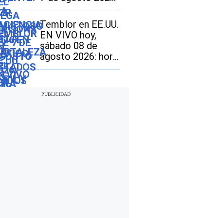
mira los
resultados del
Temblor en EE.UU.
sorteo con
EN VIVO hoy,
jackpot de $70
sábado 08 de
millones en EE.UU.
agosto 2026: hora
exacta, magnitud y
dónde fue el
epicentro del
último sismo