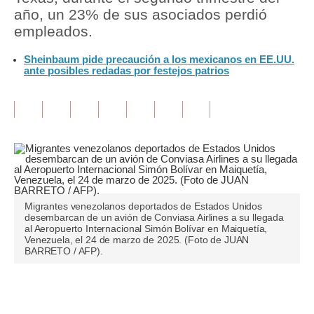
año, un 23% de sus asociados perdió
Tu Dinero
empleados.
Finanzas Personales
Sheinbaum pide precaución a los mexicanos en EE.UU.
ante posibles redadas por festejos patrios
Inmobiliarias
Plus G
Opinión
Editorial
Pregunta de hoy
Migrantes venezolanos deportados de Estados Unidos
desembarcan de un avión de Conviasa Airlines a su llegada
Blogs
al Aeropuerto Internacional Simón Bolívar en Maiquetía,
Venezuela, el 24 de marzo de 2025. (Foto de JUAN
Tendencias
BARRETO / AFP).
Lujo
Únete a nuestro canal
Viajes