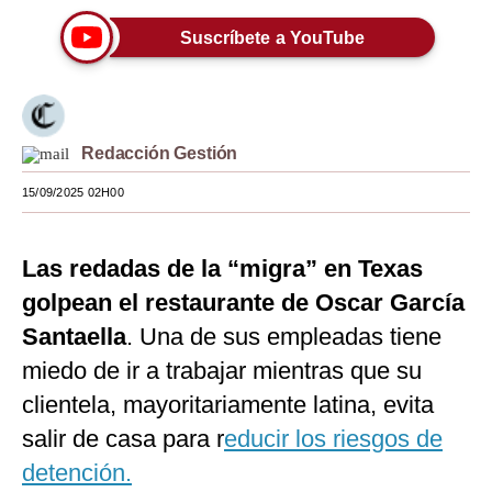
Moda
Suscríbete a YouTube
Estilos
Mundo
Redacción Gestión
EEUU
15/09/2025 02H00
México
España
Las redadas de la “migra” en Texas
Internacional
golpean el restaurante de Oscar García
Santaella
. Una de sus empleadas tiene
Tecnología
miedo de ir a trabajar mientras que su
Club del Suscriptor
clientela, mayoritariamente latina, evita
Mix
salir de casa para r
educir los riesgos de
detención.
G de Gestión