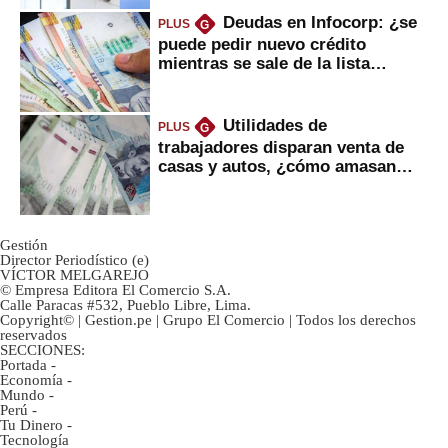
Deudas en Infocorp: ¿se
PLUS
G
puede pedir nuevo crédito
mientras se sale de la lista
negra?
Utilidades de
PLUS
G
trabajadores disparan venta de
casas y autos, ¿cómo amasan
tanta liquidez?
Gestión
Director Periodístico (e)
VÍCTOR MELGAREJO
© Empresa Editora El Comercio S.A.
Calle Paracas #532, Pueblo Libre, Lima.
Copyright© | Gestion.pe | Grupo El Comercio | Todos los derechos
reservados
SECCIONES:
Portada
-
Economía
-
Mundo
-
Perú
-
Tu Dinero
-
Tecnología