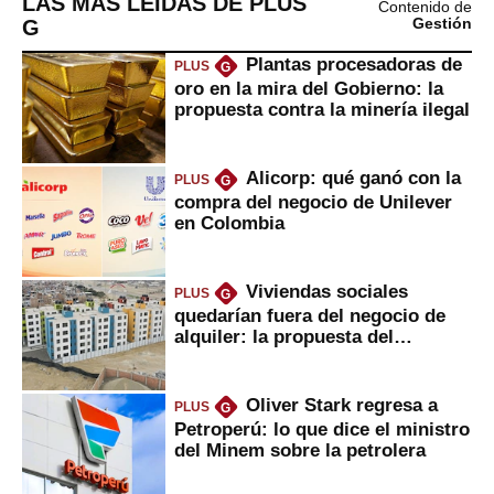
LAS MÁS LEÍDAS DE PLUS
Contenido de
G
Gestión
Plantas procesadoras de
PLUS
G
oro en la mira del Gobierno: la
propuesta contra la minería ilegal
Alicorp: qué ganó con la
PLUS
G
compra del negocio de Unilever
en Colombia
Viviendas sociales
PLUS
G
quedarían fuera del negocio de
alquiler: la propuesta del
gobierno
Oliver Stark regresa a
PLUS
G
Petroperú: lo que dice el ministro
del Minem sobre la petrolera