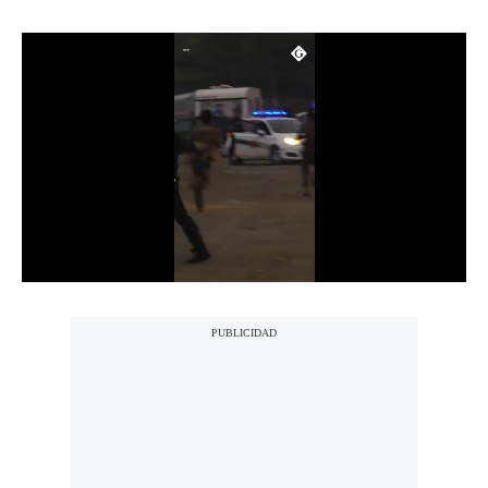
Notas Contratadas
Podcast
Gestión TV
Videos
Fotogalerías
gestion.pe
¿quiénes
Somos?
Términos
Y
Condiciones
Política
De
Privacidad