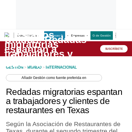
Últimas Noticias
Empresas G
Empresas
G de Gestión
Finanzas
Lo último
Peru Quiosco
SUSCRÍBETE
Portada
GESTION
>
MUNDO
>
INTERNACIONAL
Empresas
Añadir
Gestión
como fuente preferida en
Management & Empleo
Redadas migratorias espantan
Economía
a trabajadores y clientes de
restaurantes en Texas
Mercados
Perú
Según la Asociación de Restaurantes de
Texas, durante el segundo trimestre del
Política