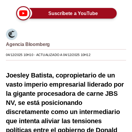
Moda
Suscríbete a YouTube
Estilos
Mundo
EEUU
Agencia Bloomberg
04/12/2025 10H10
- ACTUALIZADO A 04/12/2025 10H12
México
España
Joesley Batista, copropietario de un
Internacional
vasto imperio empresarial liderado por
Tecnología
la gigante procesadora de carne JBS
NV, se está posicionando
Club del Suscriptor
discretamente como un intermediario
Mix
que intenta aliviar las tensiones
G de Gestión
políticas entre el gobierno de Donald