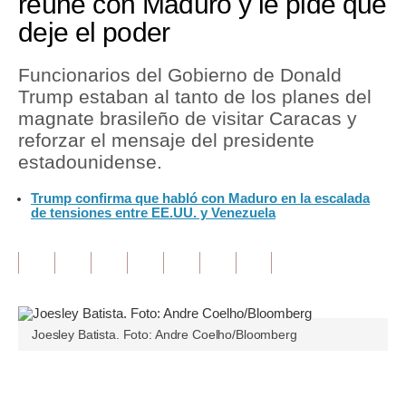
reúne con Maduro y le pide que
deje el poder
Tu Dinero
Finanzas Personales
Funcionarios del Gobierno de Donald
Trump estaban al tanto de los planes del
Inmobiliarias
magnate brasileño de visitar Caracas y
reforzar el mensaje del presidente
Plus G
estadounidense.
Opinión
Trump confirma que habló con Maduro en la escalada
de tensiones entre EE.UU. y Venezuela
Editorial
Pregunta de hoy
Blogs
Tendencias
Joesley Batista. Foto: Andre Coelho/Bloomberg
Lujo
Únete a nuestro canal
Viajes