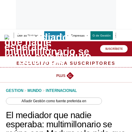
Últimas Noticias
Empresas G
Empresas
G de Gestión
Finanzas
Lo último
Peru Quiosco
SUSCRÍBETE
Portada
EXCLUSIVO PARA SUSCRIPTORES
Empresas
PLUS
G
Management & Empleo
GESTION
>
MUNDO
>
INTERNACIONAL
Economía
Añadir
Gestión
como fuente preferida en
Mercados
El mediador que nadie
Perú
esperaba: multimillonario se
Política