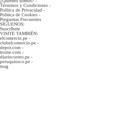
¿Quiénes somos?
-
Términos y Condiciones
-
Política de Privacidad
-
Politica de Cookies
-
Preguntas Frecuentes
SÍGUENOS:
Suscríbete
VISITE TAMBIÉN:
elcomercio.pe
-
clubelcomercio.pe
-
depor.com
-
trome.com
-
diariocorreo.pe
-
peruquiosco.pe
-
mag