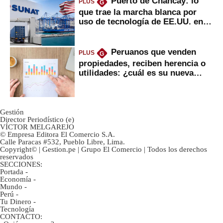
Puerto de Chancay: lo
PLUS
G
que trae la marcha blanca por
uso de tecnología de EE.UU. en
mercancías
Peruanos que venden
PLUS
G
propiedades, reciben herencia o
utilidades: ¿cuál es su nueva
inversión clave?
Gestión
Director Periodístico (e)
VÍCTOR MELGAREJO
© Empresa Editora El Comercio S.A.
Calle Paracas #532, Pueblo Libre, Lima.
Copyright© | Gestion.pe | Grupo El Comercio | Todos los derechos
reservados
SECCIONES:
Portada
-
Economía
-
Mundo
-
Perú
-
Tu Dinero
-
Tecnología
CONTACTO: