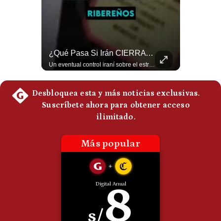
Politica
De
Cookies
Preguntas
Frecuentes
NOTICIAS DE ÚLTIMA HORA: EE.UU. Se Queda Sin Misiles En Medio Oriente
¿Qué Pasa Si Irán CIERRA El Estrecho De Ormuz? | #radar24
NOTICIAS DE ÚLTIMA HORA: 1️⃣ EE.UU.: Habría gastado casi el 80% de sus misiles más avanzados (THAAD), un factor clave en las decisiones de Donald Trump frente a Irán. 2️⃣ Argentina y Brasil: Tensión diplomática escala; Brasil solicita el regreso del embajador argentino tras fuertes declaraciones de Javier Milei. 3️⃣ México: Asesinan al influencer César Gastélum a balazos durante una transmisión en vivo en Culiacán, Sinaloa. 4️⃣ Alemania: Ataque con dron explosivo obliga a suspender el aeropuerto de Leipzig, punto logístico clave de la OTAN para enviar material a Ucrania. ¿Qué noticia te parece la más impactante del día? ¡Te leo en los comentarios! 👇 #EEUU #JavierMilei #CesarGastelum #Alemania #Noticias #UltimaHora #NoticiasDelDia 🚀 ¿Quieres entender el mundo sin ruido? Únete a nuestra comunidad y forma parte del cambio. #GestiónNewsroomLive #NoticiasGlobales #AnálisisGeopolítico #EconomíaMundial #IA #Geopolítica #LatinosEnUSA #NoticiasEnEspañol 👉 Suscríbete y activa la campana para no perderte nuestro análisis diario. 🌎 Síguenos en nuestras redes sociales: 📌 Web oficial: https://gestion.pe/mundo/ 📌 LinkedIn: http://bit.ly/3HYIET0 📌 X (Twitter): http://bit.ly/4noZtX9 📌 TikTok: http://bit.ly/4evB6TO
Un eventual control iraní sobre el estrecho de Ormuz cambiaría radicalmente el equilibrio de poder, así lo explicó el analista Roberto Heimovits. Además, explicó que países como Arabia Saudita, Qatar, Emiratos Árabes Unidos, Irak y Kuwait dependen de esa ruta para exportar petróleo, gas y fertilizantes. #Geopolitica #Irán #EstrechoDeOrmuz #Petroleo #NoticiasInternacionales #RobertoHeimovits #Shorts 👉 Suscríbete y activa la campana para no perderte nuestro análisis diario. 🌎 Síguenos en nuestras redes sociales: 📌 Web oficial: https://gestion.pe/mundo/ 📌 LinkedIn: http://bit.ly/3HYIET0 📌 X (Twitter): http://bit.ly/4noZtX9 📌 TikTok: http://bit.ly/4evB6TO