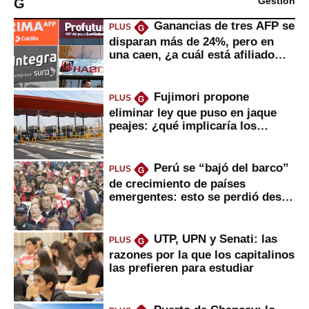
G
Gestión
Ganancias de tres AFP se
PLUS
G
disparan más de 24%, pero en
una caen, ¿a cuál está afiliado
usted?
Fujimori propone
PLUS
G
eliminar ley que puso en jaque
peajes: ¿qué implicaría los
usuarios?
Perú se “bajó del barco”
PLUS
G
de crecimiento de países
emergentes: esto se perdió desde
2022
UTP, UPN y Senati: las
PLUS
G
razones por la que los capitalinos
las prefieren para estudiar