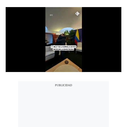
Notas Contratadas
Podcast
Gestión TV
Videos
Fotogalerías
gestion.pe
¿quiénes
Somos?
Términos
Y
Condiciones
Política
De
Privacidad