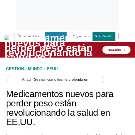
Últimas Noticias
Empresas G
Empresas
G de Gestión
Finanzas
Lo último
Peru Quiosco
SUSCRÍBETE
Portada
GESTION
>
MUNDO
>
EEUU
Empresas
Añadir
Gestión
como fuente preferida en
Management & Empleo
Medicamentos nuevos para
Economía
perder peso están
revolucionando la salud en
Mercados
EE.UU.
Perú
Política