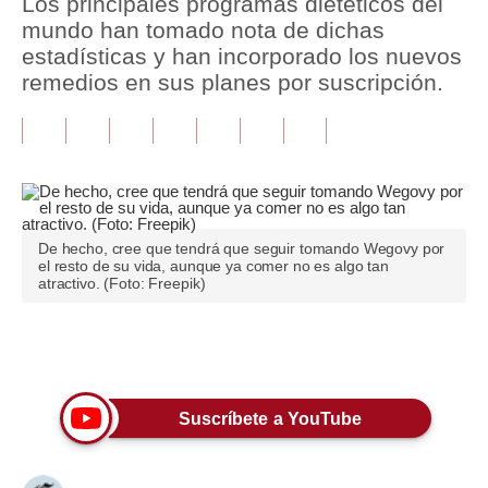
Los principales programas dietéticos del
mundo han tomado nota de dichas
Tu Dinero
estadísticas y han incorporado los nuevos
remedios en sus planes por suscripción.
Finanzas Personales
Inmobiliarias
Plus G
Opinión
De hecho, cree que tendrá que seguir tomando Wegovy por
Editorial
el resto de su vida, aunque ya comer no es algo tan
atractivo. (Foto: Freepik)
Pregunta de hoy
Blogs
Únete a nuestro canal
Tendencias
Suscríbete a YouTube
Lujo
Viajes