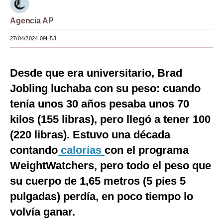
Moda
Agencia AP
Estilos
27/04/2024 09H53
Mundo
Desde que era universitario, Brad
EEUU
Jobling luchaba con su peso: cuando
México
tenía unos 30 años pesaba unos 70
España
kilos (155 libras), pero llegó a tener 100
(220 libras). Estuvo una década
Internacional
contando
calorías
con el programa
Tecnología
WeightWatchers, pero todo el peso que
Club del Suscriptor
su cuerpo de 1,65 metros (5 pies 5
Mix
pulgadas) perdía, en poco tiempo lo
volvía ganar.
G de Gestión