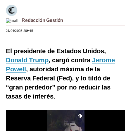
Moda
Estilos
Redacción Gestión
21/04/2025 20H45
Mundo
EEUU
El presidente de Estados Unidos,
México
Donald Trump
, cargó contra
Jerome
España
Powell
, autoridad máxima de la
Reserva Federal (Fed), y lo tildó de
Internacional
“gran perdedor” por no reducir las
Tecnología
tasas de interés.
Club del Suscriptor
Mix
G de Gestión