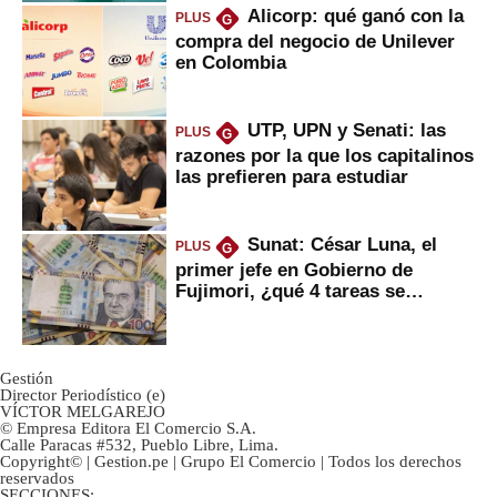
Alicorp: qué ganó con la
PLUS
G
compra del negocio de Unilever
en Colombia
UTP, UPN y Senati: las
PLUS
G
razones por la que los capitalinos
las prefieren para estudiar
Sunat: César Luna, el
PLUS
G
primer jefe en Gobierno de
Fujimori, ¿qué 4 tareas se
marcan urgentes?
Gestión
Director Periodístico (e)
VÍCTOR MELGAREJO
© Empresa Editora El Comercio S.A.
Calle Paracas #532, Pueblo Libre, Lima.
Copyright© | Gestion.pe | Grupo El Comercio | Todos los derechos
reservados
SECCIONES: