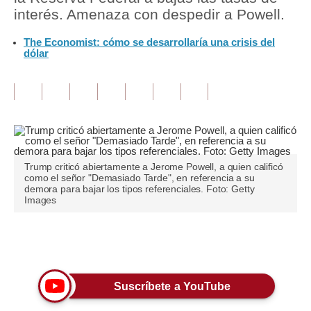
interés. Amenaza con despedir a Powell.
Tu Dinero
The Economist: cómo se desarrollaría una crisis del
dólar
Finanzas Personales
Inmobiliarias
Plus G
Opinión
Editorial
Trump criticó abiertamente a Jerome Powell, a quien calificó
como el señor "Demasiado Tarde", en referencia a su
demora para bajar los tipos referenciales. Foto: Getty
Pregunta de hoy
Images
Blogs
Únete a nuestro canal
Tendencias
Lujo
Suscríbete a YouTube
Viajes