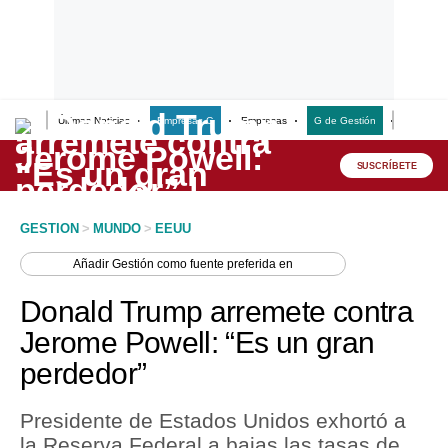
Últimas Noticias
Empresas G
Empresas
G de Gestión
Finanzas
Lo último
Peru Quiosco
SUSCRÍBETE
Portada
GESTION
>
MUNDO
>
EEUU
Empresas
Añadir
Gestión
como fuente preferida en
Management & Empleo
Donald Trump arremete contra
Economía
Jerome Powell: “Es un gran
perdedor”
Mercados
Perú
Presidente de Estados Unidos exhortó a
la Reserva Federal a bajas las tasas de
Política