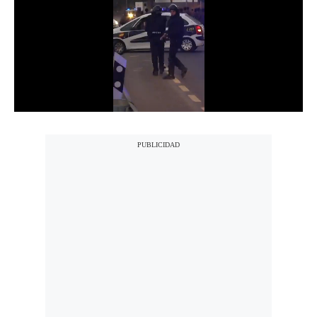
Notas Contratadas
Podcast
Gestión TV
Videos
Fotogalerías
gestion.pe
¿quiénes
Somos?
Términos
Y
Condiciones
Política
De
Privacidad