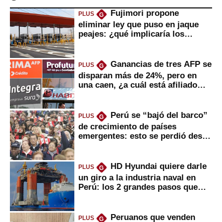
Fujimori propone
PLUS
G
eliminar ley que puso en jaque
peajes: ¿qué implicaría los
usuarios?
Ganancias de tres AFP se
PLUS
G
disparan más de 24%, pero en
una caen, ¿a cuál está afiliado
usted?
Perú se “bajó del barco”
PLUS
G
de crecimiento de países
emergentes: esto se perdió desde
2022
HD Hyundai quiere darle
PLUS
G
un giro a la industria naval en
Perú: los 2 grandes pasos que
daría
Peruanos que venden
PLUS
G