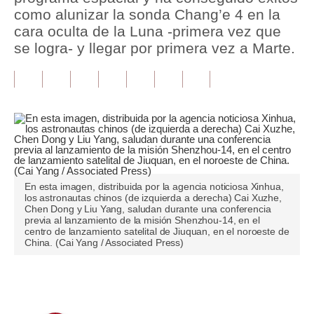
como alunizar la sonda Chang’e 4 en la
Tu Dinero
cara oculta de la Luna -primera vez que
se logra- y llegar por primera vez a Marte.
Finanzas Personales
Inmobiliarias
Plus G
Opinión
Editorial
En esta imagen, distribuida por la agencia noticiosa Xinhua,
Pregunta de hoy
los astronautas chinos (de izquierda a derecha) Cai Xuzhe,
Chen Dong y Liu Yang, saludan durante una conferencia
previa al lanzamiento de la misión Shenzhou-14, en el
Blogs
centro de lanzamiento satelital de Jiuquan, en el noroeste de
China. (Cai Yang / Associated Press)
Tendencias
Lujo
Únete a nuestro canal
Viajes