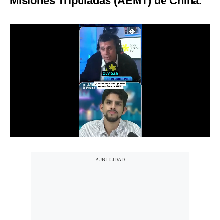
Misiones Tripuladas (AEMT) de China.
Notas Contratadas
Podcast
Gestión TV
Videos
Fotogalerías
gestion.pe
¿quiénes
Somos?
Términos
Y
Condiciones
Política
De
Privacidad