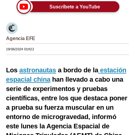
Suscríbete a YouTube
Moda
Estilos
Mundo
Agencia EFE
EEUU
19/06/2024 01H22
México
Los
astronautas
a bordo de la
estación
España
espacial
china
han llevado a cabo una
Internacional
serie de experimentos y pruebas
Tecnología
científicas, entre los que destaca poner
Club del Suscriptor
a prueba su fuerza muscular en un
entorno de microgravedad, informó
Mix
este lunes la Agencia Espacial de
G de Gestión