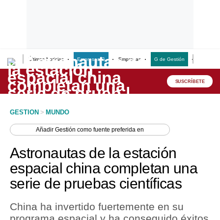
Últimas Noticias
Empresas G
Empresas
G de Gestión
Finanzas
Lo último
Peru Quiosco
SUSCRÍBETE
Portada
GESTION
>
MUNDO
Empresas
Añadir
Gestión
como fuente preferida en
Management & Empleo
Astronautas de la estación
Economía
espacial china completan una
serie de pruebas científicas
Mercados
Perú
China ha invertido fuertemente en su
programa espacial y ha conseguido éxitos
Política