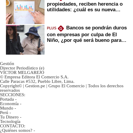
propiedades, reciben herencia o
utilidades: ¿cuál es su nueva
inversión clave?
Bancos se pondrán duros
PLUS
G
con empresas por culpa de El
Niño, ¿por qué será bueno para
ahorristas?
Gestión
Director Periodístico (e)
VÍCTOR MELGAREJO
© Empresa Editora El Comercio S.A.
Calle Paracas #532, Pueblo Libre, Lima.
Copyright© | Gestion.pe | Grupo El Comercio | Todos los derechos
reservados
SECCIONES:
Portada
-
Economía
-
Mundo
-
Perú
-
Tu Dinero
-
Tecnología
CONTACTO:
¿Quiénes somos?
-