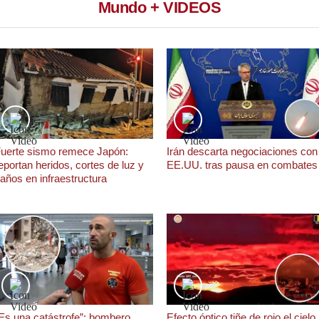
Mundo + VIDEOS
uerte sismo remece Japón:
Irán descarta negociaciones con
eportan heridos, cortes de luz y
EE.UU. tras pausa en combates
años en infraestructura
Es una catástrofe”: bombero
Efecto óptico tiñe de rojo el cielo