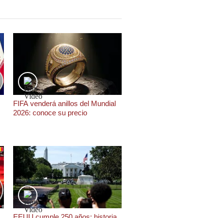
FIFA venderá anillos del Mundial
2026: conoce su precio
EEUU cumple 250 años: historia