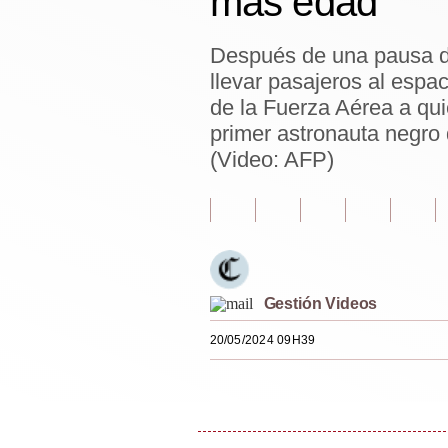
más edad
Estilos
Después de una pausa de
Mundo
llevar pasajeros al espac
EEUU
de la Fuerza Aérea a qui
primer astronauta negro
México
(Video: AFP)
España
Internacional
Tecnología
Club del Suscriptor
Gestión Videos
Mix
20/05/2024 09H39
G de Gestión
Notas Contratadas