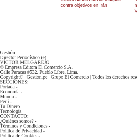
De
contra objetivos en Irán
m
Cookies
V
Preguntas
Frecuentes
Gestión
Director Periodístico (e)
VÍCTOR MELGAREJO
© Empresa Editora El Comercio S.A.
Calle Paracas #532, Pueblo Libre, Lima.
Copyright© | Gestion.pe | Grupo El Comercio | Todos los derechos res
SECCIONES:
Portada
-
Economía
-
Mundo
-
Perú
-
Tu Dinero
-
Tecnología
CONTACTO:
¿Quiénes somos?
-
Términos y Condiciones
-
Política de Privacidad
-
Politica de Cookies
-