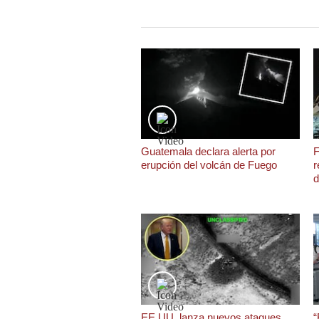
Podcast
Gestión TV
Videos
Fotogalerías
Guatemala declara alerta por
F
gestion.pe
erupción del volcán de Fuego
r
d
¿quiénes
Somos?
Términos
Y
Condiciones
Política
De
Privacidad
Politica
EE.UU. lanza nuevos ataques
“