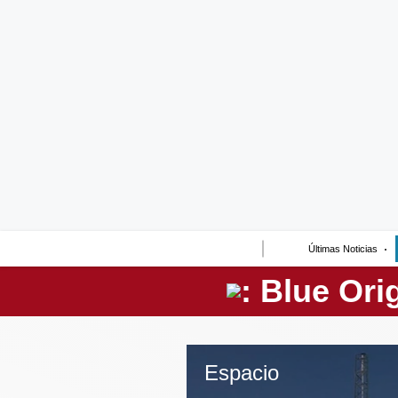
Lo último
Peru Quiosco
Portada
Empresas
Management & Empleo
Economía
Últimas Noticias
Mercados
Perú
Política
Espacio
Tu Dinero