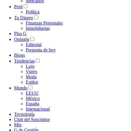
Mercados
Perú
Política
Tu Dinero
Finanzas Personales
Inmobiliarias
Plus G
Opinión
Editorial
Pregunta de hoy
Blogs
Tendencias
Lujo
Viajes
Moda
Estilos
Mundo
EEUU
México
España
Internacional
Tecnología
Club del Suscriptor
Mix
G de Gestión