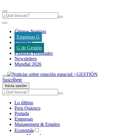
Últimas Noticias
Empresas G
Empresas
G de Gestión
Finanzas Personales
Newsletters
Mundial 2026
Suscríbete
Inicia sesión
Lo último
Peru Quiosco
Portada
Empresas
Management & Empleo
Economía