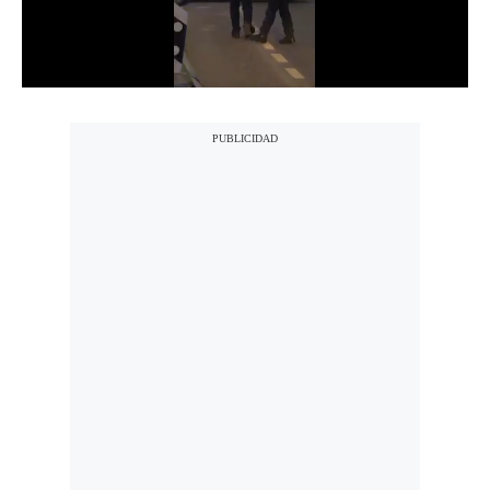
Notas Contratadas
Podcast
Gestión TV
Videos
Fotogalerías
gestion.pe
¿quiénes
Somos?
Términos
Y
Condiciones
Política
De
Privacidad