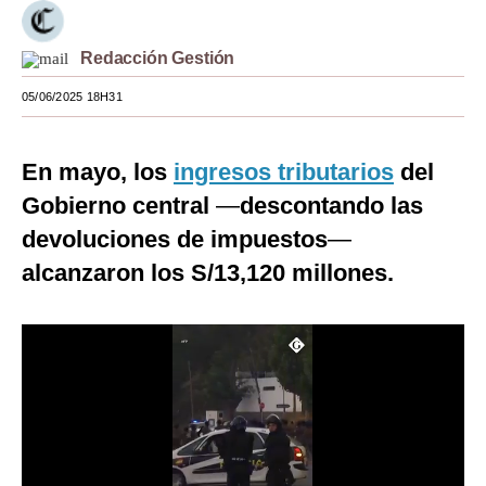
Moda
Redacción Gestión
Estilos
05/06/2025 18H31
Mundo
EEUU
En mayo, los
ingresos tributarios
del
Gobierno central
—
descontando las
México
devoluciones de impuestos
—
España
alcanzaron los S/13,120 millones.
Internacional
Tecnología
Club del Suscriptor
Mix
G de Gestión