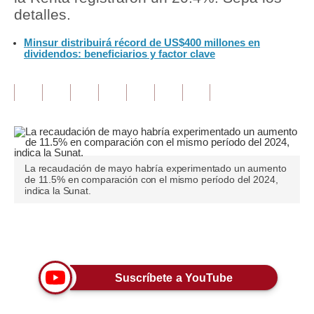
detalles.
Tu Dinero
Minsur distribuirá récord de US$400 millones en
dividendos: beneficiarios y factor clave
Finanzas Personales
Inmobiliarias
Plus G
Opinión
Editorial
La recaudación de mayo habría experimentado un aumento
de 11.5% en comparación con el mismo período del 2024,
indica la Sunat.
Pregunta de hoy
Blogs
Únete a nuestro canal
Tendencias
Suscríbete a YouTube
Lujo
Viajes