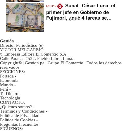
Sunat: César Luna, el
PLUS
G
primer jefe en Gobierno de
Fujimori, ¿qué 4 tareas se
marcan urgentes?
Gestión
Director Periodístico (e)
VÍCTOR MELGAREJO
© Empresa Editora El Comercio S.A.
Calle Paracas #532, Pueblo Libre, Lima.
Copyright© | Gestion.pe | Grupo El Comercio | Todos los derechos
reservados
SECCIONES:
Portada
-
Economía
-
Mundo
-
Perú
-
Tu Dinero
-
Tecnología
CONTACTO:
¿Quiénes somos?
-
Términos y Condiciones
-
Política de Privacidad
-
Politica de Cookies
-
Preguntas Frecuentes
SÍGUENOS: