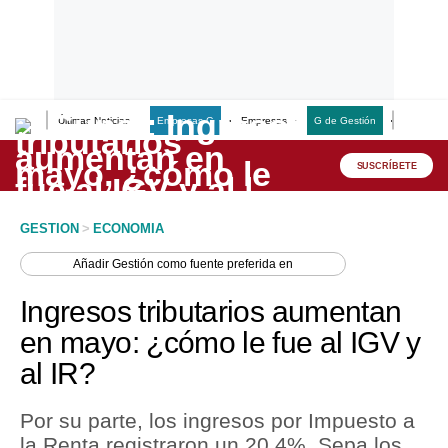
Últimas Noticias
Empresas G
Empresas
G de Gestión
Finanzas
Lo último
Peru Quiosco
SUSCRÍBETE
Portada
GESTION
>
ECONOMIA
Empresas
Añadir
Gestión
como fuente preferida en
Management & Empleo
Ingresos tributarios aumentan
Economía
en mayo: ¿cómo le fue al IGV y
al IR?
Mercados
Perú
Por su parte, los ingresos por Impuesto a
la Renta registraron un 20.4%. Sepa los
Política