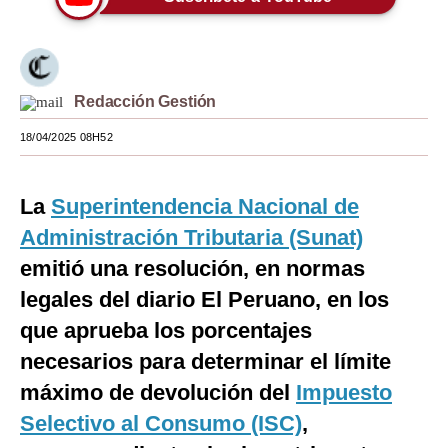
Moda
Estilos
Redacción Gestión
Mundo
18/04/2025 08H52
EEUU
México
La
Superintendencia Nacional de
España
Administración Tributaria (Sunat)
emitió una resolución, en normas
Internacional
legales del diario El Peruano, en los
Tecnología
que aprueba los porcentajes
Club del Suscriptor
necesarios para determinar el límite
máximo de devolución del
Impuesto
Mix
Selectivo al Consumo (ISC)
,
G de Gestión