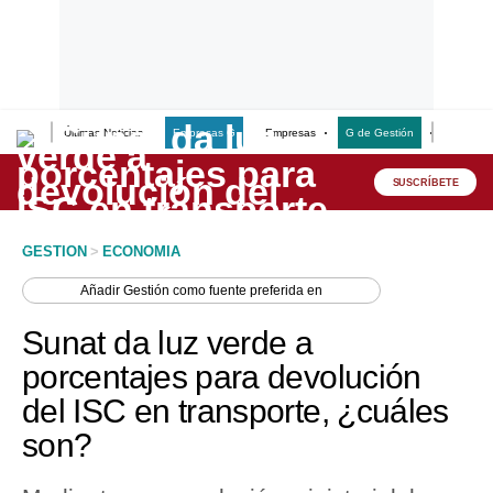
Últimas Noticias
Empresas G
Empresas
G de Gestión
Finanzas
Lo último
Peru Quiosco
SUSCRÍBETE
Portada
GESTION
>
ECONOMIA
Empresas
Añadir
Gestión
como fuente preferida en
Management & Empleo
Sunat da luz verde a
Economía
porcentajes para devolución
del ISC en transporte, ¿cuáles
Mercados
son?
Perú
Política