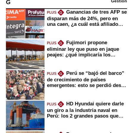
G
Gestión
Ganancias de tres AFP se
PLUS
G
disparan más de 24%, pero en
una caen, ¿a cuál está afiliado
usted?
Fujimori propone
PLUS
G
eliminar ley que puso en jaque
peajes: ¿qué implicaría los
usuarios?
Perú se “bajó del barco”
PLUS
G
de crecimiento de países
emergentes: esto se perdió desde
2022
HD Hyundai quiere darle
PLUS
G
un giro a la industria naval en
Perú: los 2 grandes pasos que
daría