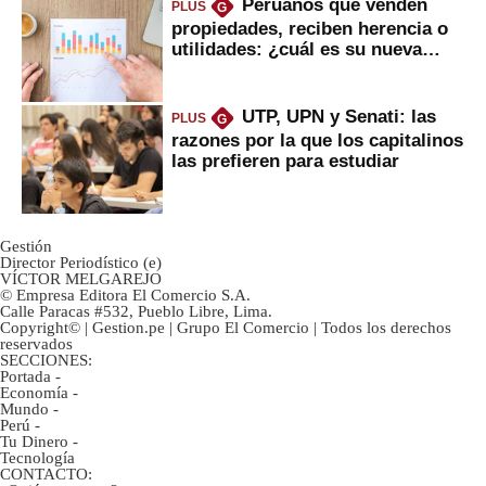
Peruanos que venden
PLUS
G
propiedades, reciben herencia o
utilidades: ¿cuál es su nueva
inversión clave?
UTP, UPN y Senati: las
PLUS
G
razones por la que los capitalinos
las prefieren para estudiar
Gestión
Director Periodístico (e)
VÍCTOR MELGAREJO
© Empresa Editora El Comercio S.A.
Calle Paracas #532, Pueblo Libre, Lima.
Copyright© | Gestion.pe | Grupo El Comercio | Todos los derechos
reservados
SECCIONES:
Portada
-
Economía
-
Mundo
-
Perú
-
Tu Dinero
-
Tecnología
CONTACTO: