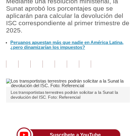
Mediante una resolución ministerial, la
Sunat aprobó los porcentajes que se
Tu Dinero
aplicarán para calcular la devolución del
ISC correspondiente al primer trimestre de
Finanzas Personales
2025.
Inmobiliarias
Peruanos apuestan más que nadie en América Latina,
¿pero dinamizarían los impuestos?
Plus G
Opinión
Editorial
Pregunta de hoy
Los transportistas terrestres podrán solicitar a la Sunat la
Blogs
devolución del ISC. Foto: Referencial
Tendencias
Únete a nuestro canal
Lujo
Viajes
Suscríbete a YouTube