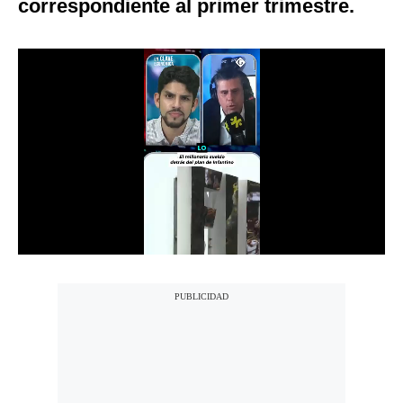
correspondiente al primer trimestre.
Notas Contratadas
Podcast
Gestión TV
Videos
Fotogalerías
gestion.pe
¿quiénes
Somos?
Términos
Y
Condiciones
Política
De
Privacidad