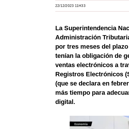
Estilos
22/12/2023 11H33
Mundo
La Superintendencia Nac
EEUU
Administración Tributaria
México
por tres meses del plazo
España
tenían la obligación de 
Internacional
ventas electrónicos a tr
Registros Electrónicos (
Tecnología
(que se declara en febre
Club del Suscriptor
más tiempo para adecuar
Mix
digital.
G de Gestión
Notas Contratadas