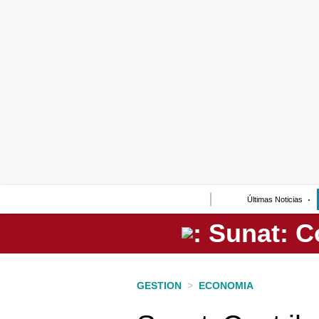
Lo último
Peru Quiosco
Portada
Empresas
Management & Empleo
Economía
Últimas Noticias
Mercados
Perú
Política
GESTION
>
ECONOMIA
Tu Dinero