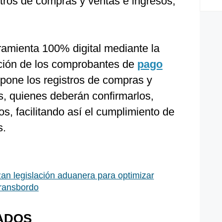
istros de compras y ventas e ingresos,
amienta 100% digital mediante la
mación de los comprobantes de
pago
opone los registros de compras y
s, quienes deberán confirmarlos,
os, facilitando así el cumplimiento de
s.
zan legislación aduanera para optimizar
transbordo
ADOS