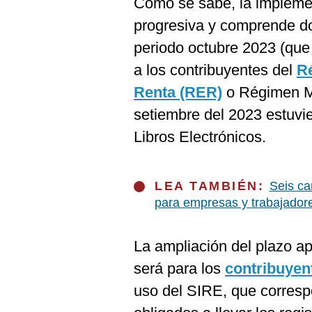
Como se sabe, la impleme
De
Cookies
progresiva y comprende dos
Preguntas
periodo octubre 2023 (que
Frecuentes
a los contribuyentes del
Ré
Renta (RER)
o Régimen MY
setiembre del 2023 estuvie
Libros Electrónicos.
LEA TAMBIÉN:
Seis ca
para empresas y trabajador
La ampliación del plazo a
será para los
contribuye
uso del SIRE, que corresp