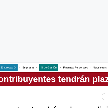
Empresas G
Empresas
G de Gestión
Finanzas Personales
Newsletters