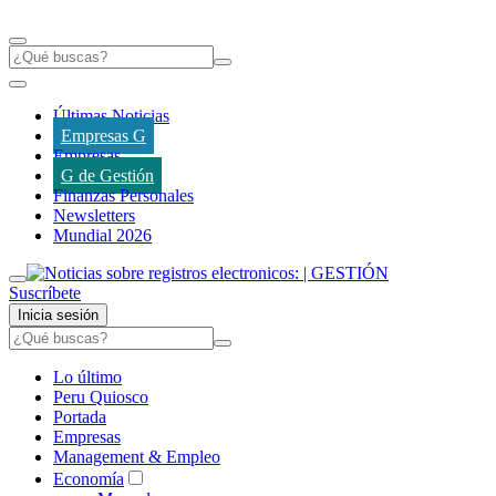
Últimas Noticias
Empresas G
Empresas
G de Gestión
Finanzas Personales
Newsletters
Mundial 2026
Suscríbete
Inicia sesión
Lo último
Peru Quiosco
Portada
Empresas
Management & Empleo
Economía