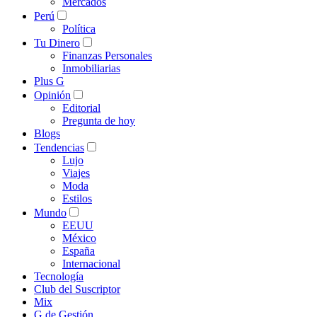
Mercados
Perú
Política
Tu Dinero
Finanzas Personales
Inmobiliarias
Plus G
Opinión
Editorial
Pregunta de hoy
Blogs
Tendencias
Lujo
Viajes
Moda
Estilos
Mundo
EEUU
México
España
Internacional
Tecnología
Club del Suscriptor
Mix
G de Gestión