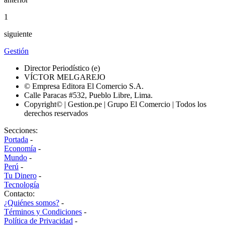
1
siguiente
Gestión
Director Periodístico (e)
VÍCTOR MELGAREJO
© Empresa Editora El Comercio S.A.
Calle Paracas #532, Pueblo Libre, Lima.
Copyright© | Gestion.pe | Grupo El Comercio | Todos los
derechos reservados
Secciones:
Portada
-
Economía
-
Mundo
-
Perú
-
Tu Dinero
-
Tecnología
Contacto:
¿Quiénes somos?
-
Términos y Condiciones
-
Política de Privacidad
-