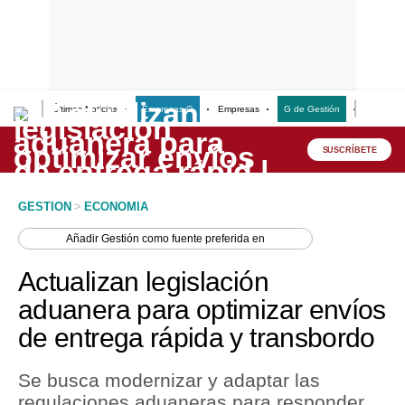
Últimas Noticias
Empresas G
Empresas
G de Gestión
Finanzas
Lo último
Peru Quiosco
SUSCRÍBETE
Portada
GESTION
>
ECONOMIA
Empresas
Añadir
Gestión
como fuente preferida en
Management & Empleo
Actualizan legislación
Economía
aduanera para optimizar envíos
de entrega rápida y transbordo
Mercados
Perú
Se busca modernizar y adaptar las
regulaciones aduaneras para responder
Política