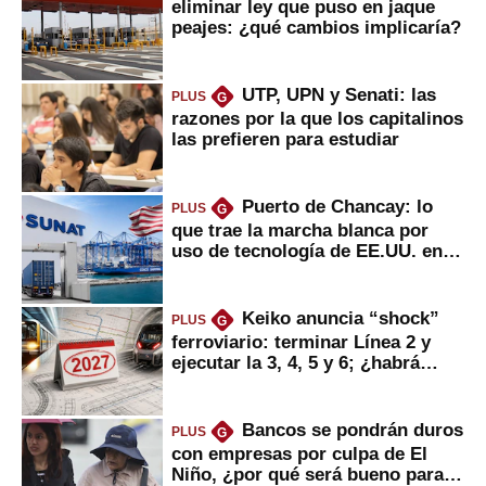
eliminar ley que puso en jaque
peajes: ¿qué cambios implicaría?
UTP, UPN y Senati: las
PLUS
G
razones por la que los capitalinos
las prefieren para estudiar
Puerto de Chancay: lo
PLUS
G
que trae la marcha blanca por
uso de tecnología de EE.UU. en
mercancías
Keiko anuncia “shock”
PLUS
G
ferroviario: terminar Línea 2 y
ejecutar la 3, 4, 5 y 6; ¿habrá
avances?
Bancos se pondrán duros
PLUS
G
con empresas por culpa de El
Niño, ¿por qué será bueno para