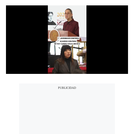
Notas Contratadas
Podcast
Gestión TV
Videos
Fotogalerías
gestion.pe
¿quiénes
Somos?
Términos
Y
Condiciones
Política
De
Privacidad