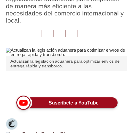
de manera más eficiente a las
Tu Dinero
necesidades del comercio internacional y
local.
Finanzas Personales
Inmobiliarias
Plus G
Opinión
Actualizan la legislación aduanera para optimizar envíos de
entrega rápida y transbordo.
Editorial
Pregunta de hoy
Únete a nuestro canal
Blogs
Suscríbete a YouTube
Tendencias
Lujo
Viajes