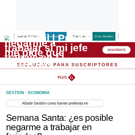
Últimas Noticias
Empresas G
Empresas
G de Gestión
Finanzas
Lo último
Peru Quiosco
SUSCRÍBETE
Portada
EXCLUSIVO PARA SUSCRIPTORES
Empresas
PLUS
G
Management & Empleo
GESTION
>
ECONOMIA
Economía
Añadir
Gestión
como fuente preferida en
Mercados
Semana Santa: ¿es posible
Perú
negarme a trabajar en
Política