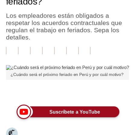
feriados?
Tu Dinero
Los empleadores están obligados a
respetar los acuerdos contractuales que
Finanzas Personales
regulan el trabajo en feriados. Sepa los
Inmobiliarias
detalles.
Plus G
Opinión
Editorial
¿Cuándo será el próximo feriado en Perú y por cuál motivo?
Pregunta de hoy
Únete a nuestro canal
Blogs
Tendencias
Suscríbete a YouTube
Lujo
Viajes