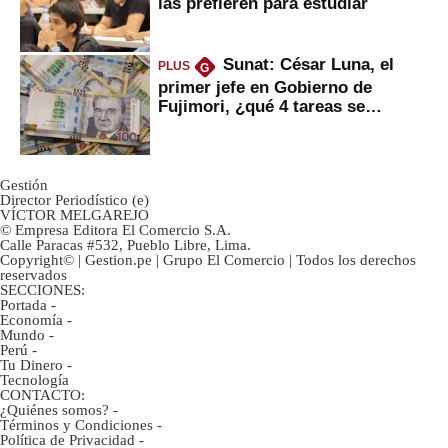
las prefieren para estudiar
Sunat: César Luna, el
PLUS
G
primer jefe en Gobierno de
Fujimori, ¿qué 4 tareas se
marcan urgentes?
Gestión
Director Periodístico (e)
VÍCTOR MELGAREJO
© Empresa Editora El Comercio S.A.
Calle Paracas #532, Pueblo Libre, Lima.
Copyright© | Gestion.pe | Grupo El Comercio | Todos los derechos
reservados
SECCIONES:
Portada
-
Economía
-
Mundo
-
Perú
-
Tu Dinero
-
Tecnología
CONTACTO:
¿Quiénes somos?
-
Términos y Condiciones
-
Política de Privacidad
-