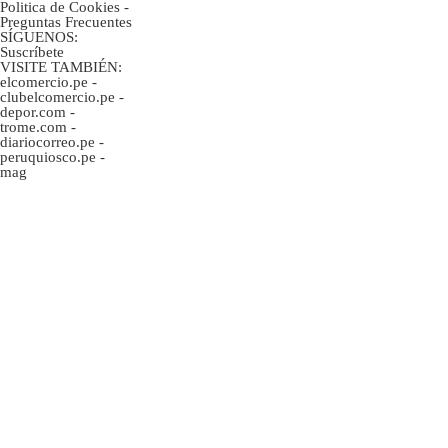
Politica de Cookies
-
Preguntas Frecuentes
SÍGUENOS:
Suscríbete
VISITE TAMBIÉN:
elcomercio.pe
-
clubelcomercio.pe
-
depor.com
-
trome.com
-
diariocorreo.pe
-
peruquiosco.pe
-
mag