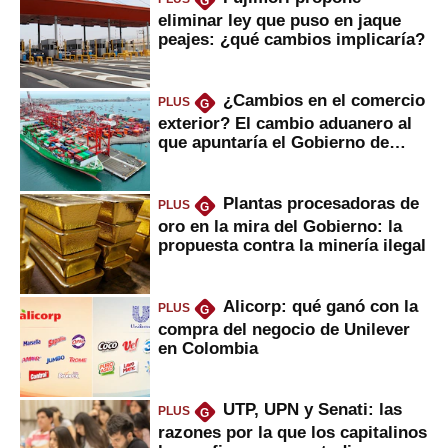
G
eliminar ley que puso en jaque
peajes: ¿qué cambios implicaría?
¿Cambios en el comercio
PLUS
G
exterior? El cambio aduanero al
que apuntaría el Gobierno de
Fujimori
Plantas procesadoras de
PLUS
G
oro en la mira del Gobierno: la
propuesta contra la minería ilegal
Alicorp: qué ganó con la
PLUS
G
compra del negocio de Unilever
en Colombia
UTP, UPN y Senati: las
PLUS
G
razones por la que los capitalinos