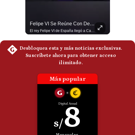
Politica
De
Cookies
Abelardo De La Espriella Se Reúne Con Javier Milei En Cali | Gestión Mundo
Felipe VI Se Reúne Con De La Espriella Antes De La Investidura | Gestión Mundo
Preguntas
El presidente electo de Colombia, Abelardo de la Espriella, sostuvo una reunión bilateral en Cali con el mandatario argentino Javier Milei. El encuentro se dio pocas horas antes de la ceremonia de investidura presidencial para el periodo 2026-2030, marcando el inicio de una nueva alianza estratégica regional. #DeLaEspriella #JavierMilei #Colombia #Argentina #PoliticaLatina #Shorts 👉 Suscríbete y activa la campana para no perderte nuestro análisis diario. 🌎 Síguenos en nuestras redes sociales: 📌 Web oficial: https://gestion.pe/mundo/ 📌 LinkedIn: http://bit.ly/3HYIET0 📌 X (Twitter): http://bit.ly/4noZtX9 📌 TikTok: http://bit.ly/4evB6TO
El rey Felipe VI de España llegó a Cali para reunirse con el presidente electo de Colombia, Abelardo de la Espriella, horas antes de su histórica investidura presidencial. Un encuentro clave que refuerza las relaciones diplomáticas y bilaterales entre ambas naciones antes de la ceremonia oficial. ¿Qué opinas sobre el papel diplomático de España en la política latinoamericana? #FelipeVI #DeLaEspriella #Colombia #Espana #PoliticaInternacional #Shorts 👉 Suscríbete y activa la campana para no perderte nuestro análisis diario. 🌎 Síguenos en nuestras redes sociales: 📌 Web oficial: https://gestion.pe/mundo/ 📌 LinkedIn: http://bit.ly/3HYIET0 📌 X (Twitter): http://bit.ly/4noZtX9 📌 TikTok: http://bit.ly/4evB6TO
Frecuentes