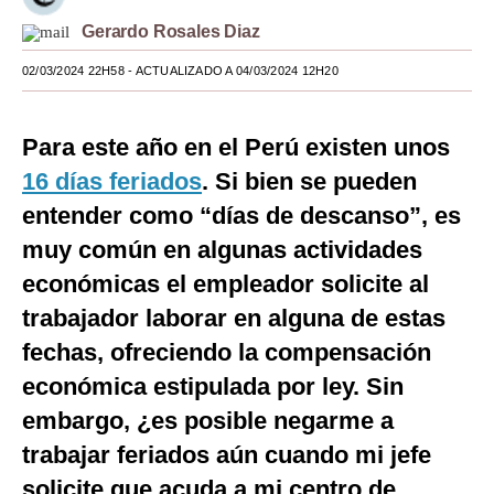
Gerardo Rosales Diaz
Moda
02/03/2024 22H58
- ACTUALIZADO A 04/03/2024 12H20
Estilos
Mundo
Para este año en el Perú existen unos
EEUU
16 días feriados
. Si bien se pueden
México
entender como “días de descanso”, es
muy común en algunas actividades
España
económicas el empleador solicite al
Internacional
trabajador laborar en alguna de estas
Tecnología
fechas, ofreciendo la compensación
económica estipulada por ley. Sin
Club del Suscriptor
embargo, ¿es posible negarme a
Mix
trabajar feriados aún cuando mi jefe
G de Gestión
solicite que acuda a mi centro de