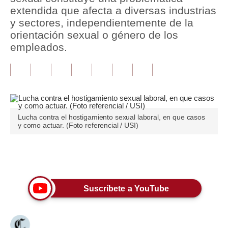
extendida que afecta a diversas industrias
Tu Dinero
y sectores, independientemente de la
orientación sexual o género de los
Finanzas Personales
empleados.
Inmobiliarias
Plus G
Opinión
Lucha contra el hostigamiento sexual laboral, en que casos
Editorial
y como actuar. (Foto referencial / USI)
Pregunta de hoy
Únete a nuestro canal
Blogs
Tendencias
Suscríbete a YouTube
Lujo
Viajes