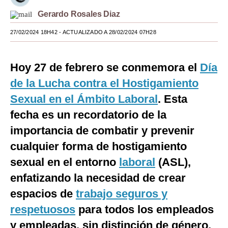
Gerardo Rosales Diaz
Moda
27/02/2024 18H42
- ACTUALIZADO A 28/02/2024 07H28
Estilos
Mundo
Hoy 27 de febrero se conmemora el
Día
EEUU
de la Lucha contra el Hostigamiento
México
Sexual en el Ámbito Laboral
. Esta
fecha es un recordatorio de la
España
importancia de combatir y prevenir
Internacional
cualquier forma de hostigamiento
Tecnología
sexual en el entorno
laboral
(ASL),
enfatizando la necesidad de crear
Club del Suscriptor
espacios de
trabajo seguros y
Mix
respetuosos
para todos los empleados
G de Gestión
y empleadas, sin distinción de género,