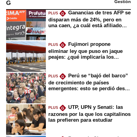
G
Gestión
Ganancias de tres AFP se
PLUS
G
disparan más de 24%, pero en
una caen, ¿a cuál está afiliado
usted?
Fujimori propone
PLUS
G
eliminar ley que puso en jaque
peajes: ¿qué implicaría los
usuarios?
Perú se “bajó del barco”
PLUS
G
de crecimiento de países
emergentes: esto se perdió desde
2022
UTP, UPN y Senati: las
PLUS
G
razones por la que los capitalinos
las prefieren para estudiar