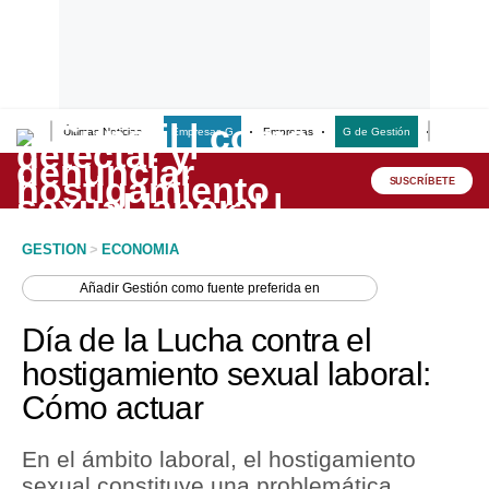
Últimas Noticias
Empresas G
Empresas
G de Gestión
Finanzas
Lo último
Peru Quiosco
SUSCRÍBETE
Portada
GESTION
>
ECONOMIA
Empresas
Añadir
Gestión
como fuente preferida en
Management & Empleo
Día de la Lucha contra el
Economía
hostigamiento sexual laboral:
Cómo actuar
Mercados
Perú
En el ámbito laboral, el hostigamiento
sexual constituye una problemática
Política