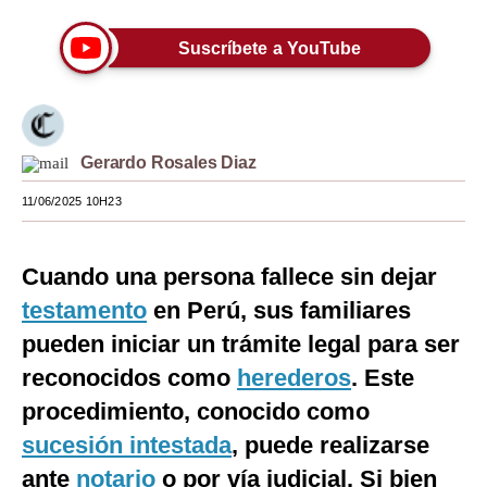
Moda
Suscríbete a YouTube
Estilos
Mundo
EEUU
Gerardo Rosales Diaz
11/06/2025 10H23
México
España
Cuando una persona fallece sin dejar
Internacional
testamento
en Perú, sus familiares
Tecnología
pueden iniciar un trámite legal para ser
reconocidos como
herederos
. Este
Club del Suscriptor
procedimiento, conocido como
Mix
sucesión intestada
, puede realizarse
G de Gestión
ante
notario
o por vía judicial. Si bien