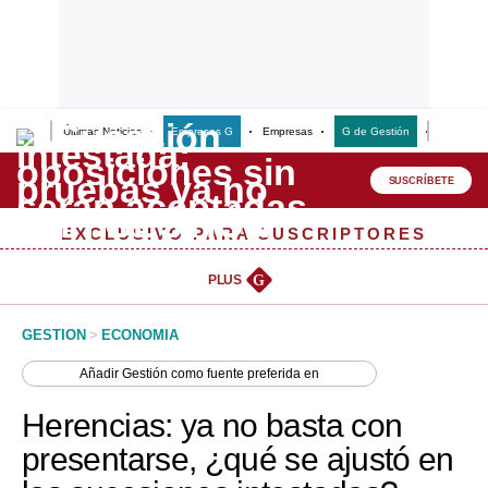
Últimas Noticias
Empresas G
Empresas
G de Gestión
Finanzas
Lo último
Peru Quiosco
SUSCRÍBETE
Portada
EXCLUSIVO PARA SUSCRIPTORES
Empresas
PLUS
G
Management & Empleo
GESTION
>
ECONOMIA
Economía
Añadir
Gestión
como fuente preferida en
Mercados
Herencias: ya no basta con
Perú
presentarse, ¿qué se ajustó en
Política