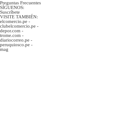
Preguntas Frecuentes
SÍGUENOS:
Suscríbete
VISITE TAMBIÉN:
elcomercio.pe
-
clubelcomercio.pe
-
depor.com
-
trome.com
-
diariocorreo.pe
-
peruquiosco.pe
-
mag