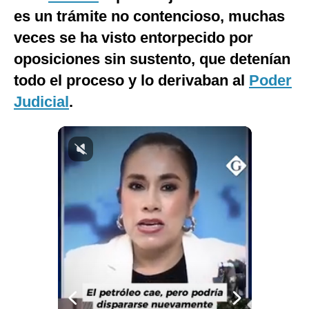
es un trámite no contencioso, muchas
Notas Contratadas
veces se ha visto entorpecido por
Podcast
oposiciones sin sustento, que detenían
Gestión TV
todo el proceso y lo derivaban al
Poder
Videos
Judicial
.
Fotogalerías
gestion.pe
¿quiénes
Somos?
Términos
Y
Condiciones
Política
De
Privacidad