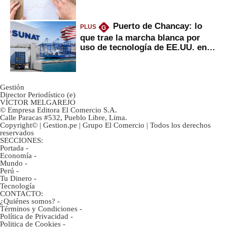
inversión clave?
Puerto de Chancay: lo
PLUS
G
que trae la marcha blanca por
uso de tecnología de EE.UU. en
mercancías
Gestión
Director Periodístico (e)
VÍCTOR MELGAREJO
© Empresa Editora El Comercio S.A.
Calle Paracas #532, Pueblo Libre, Lima.
Copyright© | Gestion.pe | Grupo El Comercio | Todos los derechos
reservados
SECCIONES:
Portada
-
Economía
-
Mundo
-
Perú
-
Tu Dinero
-
Tecnología
CONTACTO:
¿Quiénes somos?
-
Términos y Condiciones
-
Política de Privacidad
-
Politica de Cookies
-