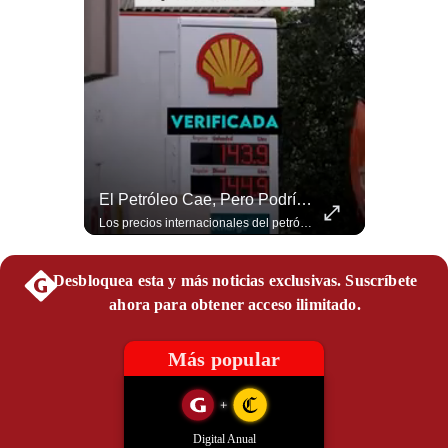
Politica
De
Cookies
Preguntas
Frecuentes
“Irán Está Colapsado, Pero EE.UU. Parece Desesperado” | #radar24
El Petróleo Cae, Pero Podría Dispararse Nuevamente | #radar24
Miguel Ángel Rodríguez Mackay, analista internacional, sostiene que las negociaciones fueron impulsadas por Irán y no por Estados Unidos. Según su análisis, Teherán estaría debilitado militar y económicamente, aunque la narrativa internacional presenta a Trump como el líder desesperado por terminar una guerra que no puede ganar. #Geopolitica #Iran #DonaldTrump #RodriguezMackay #EEUU #NoticiasInternacionales #PoliticaInternacional #AnalisisGeopolitico #Shorts 👉 Suscríbete y activa la campana para no perderte nuestro análisis diario. 🌎 Síguenos en nuestras redes sociales: 📌 Web oficial: https://gestion.pe/mundo/ 📌 LinkedIn: http://bit.ly/3HYIET0 📌 X (Twitter): http://bit.ly/4noZtX9 📌 TikTok: http://bit.ly/4evB6TO
Los precios internacionales del petróleo retrocedieron ante la posibilidad de un acuerdo para reabrir el estrecho de Ormuz. Sin embargo, la caída responde solo a una expectativa diplomática y un nuevo ataque contra un buque podría hacer regresar rápidamente la prima de riesgo. #Petroleo #EstrechoDeOrmuz #EconomiaGlobal #MercadoPetrolero #Crudo #NoticiasEconomicas #Geopolitica #Shorts 👉 Suscríbete y activa la campana para no perderte nuestro análisis diario. 🌎 Síguenos en nuestras redes sociales: 📌 Web oficial: https://gestion.pe/mundo/ 📌 LinkedIn: http://bit.ly/3HYIET0 📌 X (Twitter): http://bit.ly/4noZtX9 📌 TikTok: http://bit.ly/4evB6TO