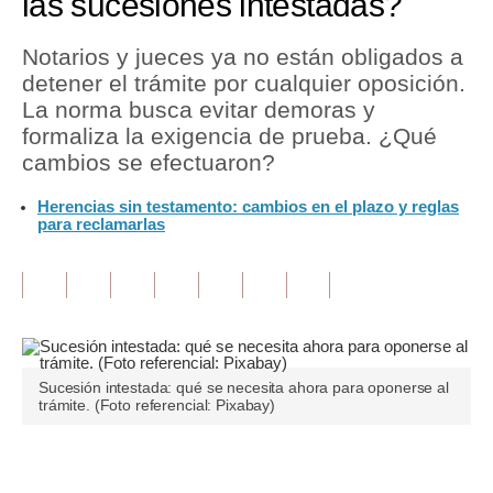
las sucesiones intestadas?
Tu Dinero
Notarios y jueces ya no están obligados a
detener el trámite por cualquier oposición.
Finanzas Personales
La norma busca evitar demoras y
Inmobiliarias
formaliza la exigencia de prueba. ¿Qué
cambios se efectuaron?
Plus G
Herencias sin testamento: cambios en el plazo y reglas
Opinión
para reclamarlas
Editorial
Pregunta de hoy
Blogs
Sucesión intestada: qué se necesita ahora para oponerse al
Tendencias
trámite. (Foto referencial: Pixabay)
Lujo
Únete a nuestro canal
Viajes