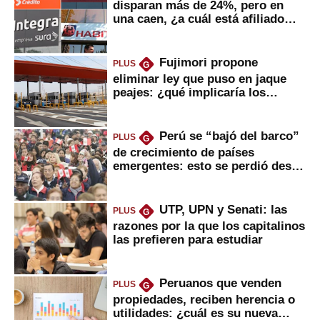
disparan más de 24%, pero en
una caen, ¿a cuál está afiliado
usted?
Fujimori propone
PLUS
G
eliminar ley que puso en jaque
peajes: ¿qué implicaría los
usuarios?
Perú se “bajó del barco”
PLUS
G
de crecimiento de países
emergentes: esto se perdió desde
2022
UTP, UPN y Senati: las
PLUS
G
razones por la que los capitalinos
las prefieren para estudiar
Peruanos que venden
PLUS
G
propiedades, reciben herencia o
utilidades: ¿cuál es su nueva