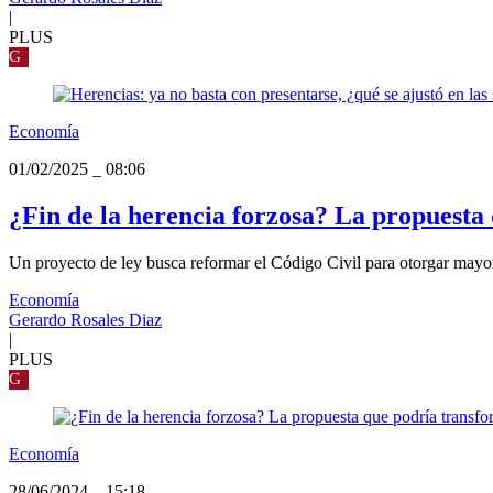
|
PLUS
G
Economía
01/02/2025
_
08:06
¿Fin de la herencia forzosa? La propuesta
Un proyecto de ley busca reformar el Código Civil para otorgar mayor l
Economía
Gerardo Rosales Diaz
|
PLUS
G
Economía
28/06/2024
_
15:18