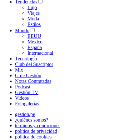
Tendencias
Lujo
Viajes
Moda
Estilos
Mundo
EEUU
México
España
Internacional
Tecnología
Club del Suscriptor
Mix
G de Gestión
Notas Contratadas
Podcast
Gestión TV
Videos
Fotogalerías
gestion.pe
¿quiénes somos?
términos y condiciones
política de privacidad
politica de cookies