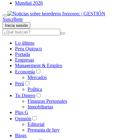
Mundial 2026
Suscríbete
Inicia sesión
Lo último
Peru Quiosco
Portada
Empresas
Management & Empleo
Economía
Mercados
Perú
Política
Tu Dinero
Finanzas Personales
Inmobiliarias
Plus G
Opinión
Editorial
Pregunta de hoy
Blogs