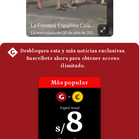
Politica
De
Cookies
Tragedia En Tailandia: Joven De 14 Años Ataca A Su Familia Y Colegio | Gestión Mundo
La Frontera Española Colapsa ¿Qué Está Pasando En Ceuta? | Gestión Mundo
Preguntas
Frecuentes
Un adolescente de 14 años mató a sus abuelos y luego atacó su colegio de secundaria en Tailandia, dejando cinco fallecidos adicionales y más de 30 heridos antes de quitarse la vida. Según las autoridades y el primer ministro Anutin Charnvirakul, el hecho habría sido motivado por estrés académico extremo. El suceso reabre el debate sobre la alta posesión de armas de fuego en el país asiático. #Tailandia #Noticias #UltimaHora #NoticiasInternacionales #Shorts 👉 Suscríbete y activa la campana para no perderte nuestro análisis diario. 🌎 Síguenos en nuestras redes sociales: 📌 Web oficial: https://gestion.pe/mundo/ 📌 LinkedIn: http://bit.ly/3HYIET0 📌 X (Twitter): http://bit.ly/4noZtX9 📌 TikTok: http://bit.ly/4evB6TO
La madrugada del 30 de julio de 2026 marcó un antes y un después en el Estrecho de Gibraltar. En cuestión de horas, cerca de 72.000 migrantes marroquíes ingresaron al territorio español de Ceuta, desbordando por completo a una ciudad de apenas 85.000 habitantes. En este video, explicamos los detalles de la emergencia humana y las ramificaciones geopolíticas del conflicto: la trampa de los rumores en redes sociales, el rol de Marruecos, el acercamiento de España a Argelia y la respuesta de la Unión Europea ante las amenazas de suspensión del Tratado Schengen. #Ceuta #España #Marruecos #Geopolitica #PedroSanchez #NoticiasInternacionales #Schengen #Europa #CrisisMigratoria 👉 Suscríbete y activa la campana para no perderte nuestro análisis diario. 🌎 Síguenos en nuestras redes sociales: 📌 Web oficial: https://gestion.pe/mundo/ 📌 LinkedIn: http://bit.ly/3HYIET0 📌 X (Twitter): http://bit.ly/4noZtX9 📌 TikTok: http://bit.ly/4evB6TO