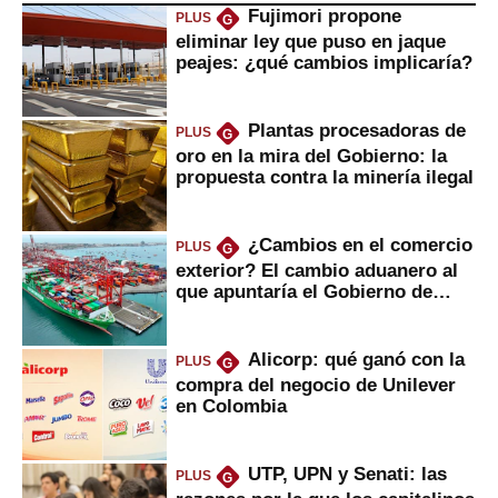
Fujimori propone
PLUS
G
eliminar ley que puso en jaque
peajes: ¿qué cambios implicaría?
Plantas procesadoras de
PLUS
G
oro en la mira del Gobierno: la
propuesta contra la minería ilegal
¿Cambios en el comercio
PLUS
G
exterior? El cambio aduanero al
que apuntaría el Gobierno de
Fujimori
Alicorp: qué ganó con la
PLUS
G
compra del negocio de Unilever
en Colombia
UTP, UPN y Senati: las
PLUS
G