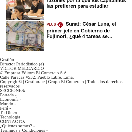
razones por la que los capitalinos
las prefieren para estudiar
Sunat: César Luna, el
PLUS
G
primer jefe en Gobierno de
Fujimori, ¿qué 4 tareas se
marcan urgentes?
Gestión
Director Periodístico (e)
VÍCTOR MELGAREJO
© Empresa Editora El Comercio S.A.
Calle Paracas #532, Pueblo Libre, Lima.
Copyright© | Gestion.pe | Grupo El Comercio | Todos los derechos
reservados
SECCIONES:
Portada
-
Economía
-
Mundo
-
Perú
-
Tu Dinero
-
Tecnología
CONTACTO:
¿Quiénes somos?
-
Términos y Condiciones
-