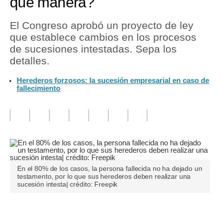
qué manera?
Tu Dinero
El Congreso aprobó un proyecto de ley
que establece cambios en los procesos
Finanzas Personales
de sucesiones intestadas. Sepa los
Inmobiliarias
detalles.
Plus G
Herederos forzosos: la sucesión empresarial en caso de
fallecimiento
Opinión
Editorial
Pregunta de hoy
Blogs
En el 80% de los casos, la persona fallecida no ha dejado un
Tendencias
testamento, por lo que sus herederos deben realizar una
sucesión intesta| crédito: Freepik
Lujo
Viajes
Únete a nuestro canal