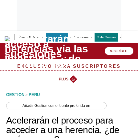
Últimas Noticias
Empresas G
Empresas
G de Gestión
Finanzas
Lo último
Peru Quiosco
SUSCRÍBETE
Portada
EXCLUSIVO PARA SUSCRIPTORES
Empresas
PLUS
G
Management & Empleo
GESTION
>
PERU
Economía
Añadir
Gestión
como fuente preferida en
Mercados
Acelerarán el proceso para
Perú
acceder a una herencia, ¿de
Política