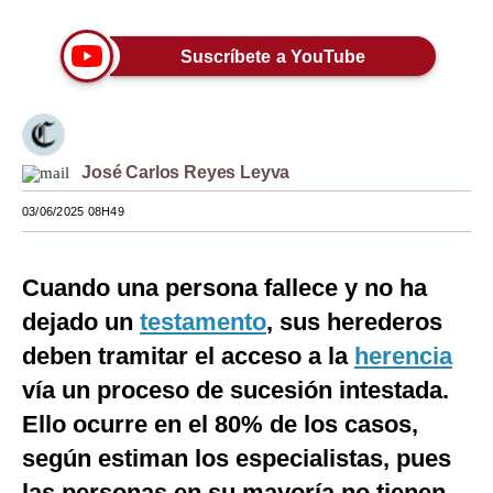
Moda
Suscríbete a YouTube
Estilos
Mundo
EEUU
José Carlos Reyes Leyva
México
03/06/2025 08H49
España
Cuando una persona fallece y no ha
Internacional
dejado un
testamento
, sus herederos
Tecnología
deben tramitar el acceso a la
herencia
Club del Suscriptor
vía un proceso de sucesión intestada.
Ello ocurre en el 80% de los casos,
Mix
según estiman los especialistas, pues
G de Gestión
las personas en su mayoría no tienen