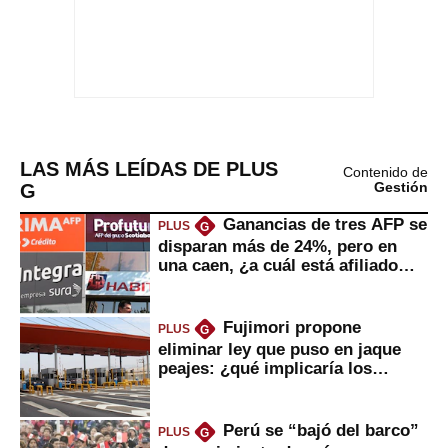
LAS MÁS LEÍDAS DE PLUS
Contenido de
G
Gestión
Ganancias de tres AFP se
PLUS
G
disparan más de 24%, pero en
una caen, ¿a cuál está afiliado
usted?
Fujimori propone
PLUS
G
eliminar ley que puso en jaque
peajes: ¿qué implicaría los
usuarios?
Perú se “bajó del barco”
PLUS
G