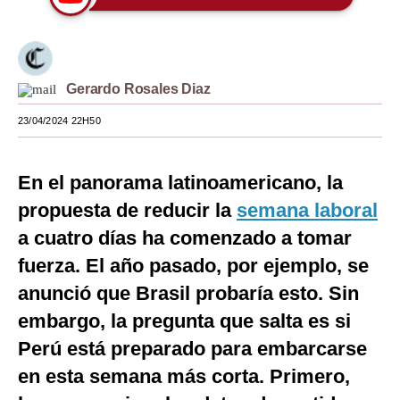
Moda
Estilos
Gerardo Rosales Diaz
Mundo
23/04/2024 22H50
EEUU
México
En el panorama latinoamericano, la
España
propuesta de reducir la
semana laboral
a cuatro días ha comenzado a tomar
Internacional
fuerza. El año pasado, por ejemplo, se
Tecnología
anunció que Brasil probaría esto. Sin
Club del Suscriptor
embargo, la pregunta que salta es si
Perú está preparado para embarcarse
Mix
en esta semana más corta. Primero,
G de Gestión