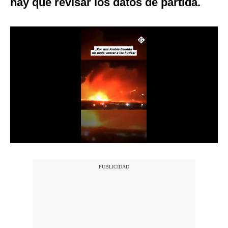
hay que revisar los datos de partida.
Notas Contratadas
Podcast
Gestión TV
Videos
Fotogalerías
gestion.pe
¿quiénes
Somos?
Términos
Y
Condiciones
Política
De
Privacidad