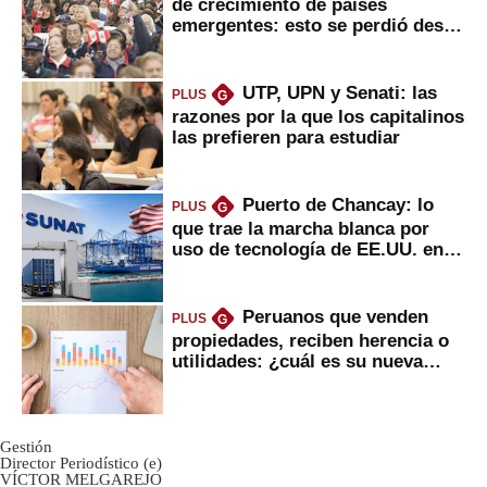
de crecimiento de países
emergentes: esto se perdió desde
2022
UTP, UPN y Senati: las
PLUS
G
razones por la que los capitalinos
las prefieren para estudiar
Puerto de Chancay: lo
PLUS
G
que trae la marcha blanca por
uso de tecnología de EE.UU. en
mercancías
Peruanos que venden
PLUS
G
propiedades, reciben herencia o
utilidades: ¿cuál es su nueva
inversión clave?
Gestión
Director Periodístico (e)
VÍCTOR MELGAREJO