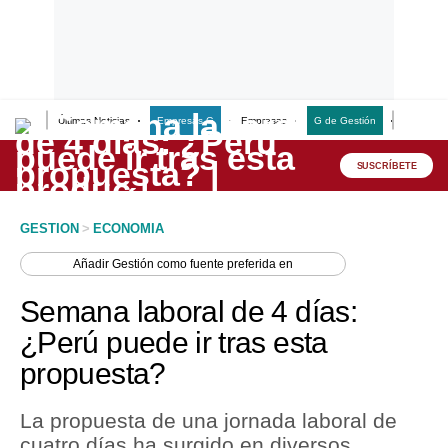
Últimas Noticias
Empresas G
Empresas
G de Gestión
Finanzas
Lo último
Peru Quiosco
SUSCRÍBETE
Portada
GESTION
>
ECONOMIA
Empresas
Añadir
Gestión
como fuente preferida en
Management & Empleo
Semana laboral de 4 días:
Economía
¿Perú puede ir tras esta
propuesta?
Mercados
Perú
La propuesta de una jornada laboral de
cuatro días ha surgido en diversos
Política