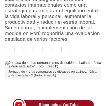
contextos internacionales como una
Tu Dinero
estrategia para mejorar el equilibrio entre
la vida laboral y personal, aumentar la
Finanzas Personales
productividad y reducir el estrés laboral.
Sin embargo, la implementación de tal
Inmobiliarias
medida en Perú requeriría una evaluación
Plus G
detallada de varios factores.
Opinión
Editorial
Pregunta de hoy
Jornada de 4 días semanales es discutido en Latinoamérica
Blogs
¿Perú esta listo? (Foto: Freepik)
Tendencias
Únete a nuestro canal
Lujo
Viajes
Suscríbete a YouTube