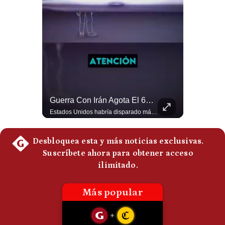
Politica
De
Cookies
Preguntas
Frecuentes
El Millonario Sueldo Que Casi Cobra Infantino Por La Nueva Empresa De La FIFA | #EnClaveEconómica
Guerra Con Irán Agota El 61% De Los Interceptores Patriot De EE.UU. | #radar24
Luis Carrillo Pinto, experto en negocios deportivos, cuenta que federaciones europeas ya pedían la salida de Gianni Infantino. Además, explicó que el presidente de la FIFA habría recibido US$30 millones anuales por dirigir la nueva empresa, diez veces más de lo que ganaba en la organización. #FIFA #GianniInfantino #LuisCarrilloPinto #APEMD #NegociosDeportivos #Mundial #Futbol #NoticiasDeportivas #Shorts 👉 Suscríbete y activa la campana para no perderte nuestro análisis diario. 🌎 Síguenos en nuestras redes sociales: 📌 Web oficial: https://gestion.pe/mundo/ 📌 LinkedIn: http://bit.ly/3HYIET0 📌 X (Twitter): http://bit.ly/4noZtX9 📌 TikTok: http://bit.ly/4evB6TO
Estados Unidos habría disparado más de 1,000 misiles Tomahawk durante la guerra contra Irán y que sus reservas podrían no recuperar los niveles anteriores hasta 2030 o 2031. Washington y sus aliados habrían utilizado hasta el 61% de sus interceptores Patriot. #EstadosUnidos #Tomahawk #Iran #Misiles #Patriot #Geopolitica #NoticiasInternacionales #Guerra #Shorts 👉 Suscríbete y activa la campana para no perderte nuestro análisis diario. 🌎 Síguenos en nuestras redes sociales: 📌 Web oficial: https://gestion.pe/mundo/ 📌 LinkedIn: http://bit.ly/3HYIET0 📌 X (Twitter): http://bit.ly/4noZtX9 📌 TikTok: http://bit.ly/4evB6TO