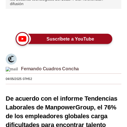
difusión
Moda
Estilos
Únete a nuestro canal
Mundo
Suscríbete a YouTube
EEUU
México
España
Fernando Cuadros Concha
Internacional
04/05/2025 07H52
Tecnología
De acuerdo con el informe Tendencias
Club del Suscriptor
Laborales de ManpowerGroup, el 76%
Mix
de los empleadores globales carga
G de Gestión
dificultades para encontrar talento