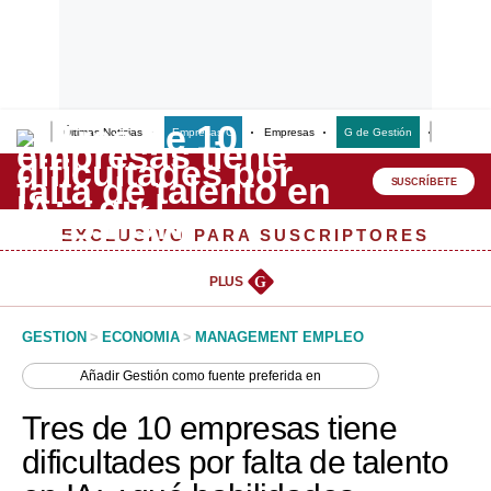
Últimas Noticias
Empresas G
Empresas
G de Gestión
Finanzas
Lo último
Peru Quiosco
SUSCRÍBETE
Portada
EXCLUSIVO PARA SUSCRIPTORES
Empresas
PLUS
G
Management & Empleo
GESTION
>
ECONOMIA
>
MANAGEMENT EMPLEO
Economía
Añadir
Gestión
como fuente preferida en
Mercados
Tres de 10 empresas tiene
Perú
dificultades por falta de talento
Política