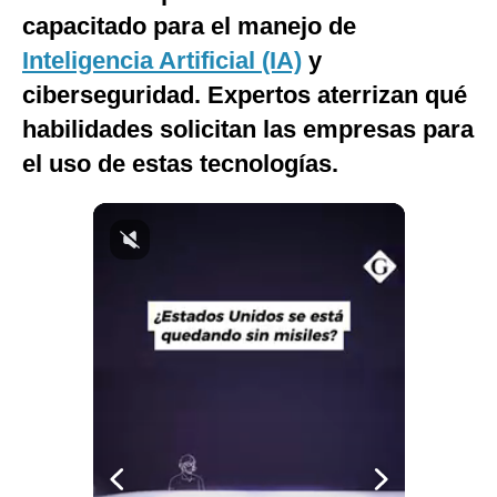
capacitado para el manejo de
Notas Contratadas
Inteligencia Artificial (IA)
y
Podcast
ciberseguridad. Expertos aterrizan qué
Gestión TV
habilidades solicitan las empresas para
Videos
el uso de estas tecnologías.
Fotogalerías
gestion.pe
¿quiénes
Somos?
Términos
Y
Condiciones
Política
De
Privacidad