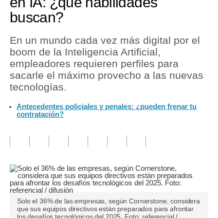
en IA: ¿qué habilidades
buscan?
Tu Dinero
Finanzas Personales
En un mundo cada vez más digital por el
boom de la Inteligencia Artificial,
Inmobiliarias
empleadores requieren perfiles para
sacarle el máximo provecho a las nuevas
Plus G
tecnologías.
Opinión
Antecedentes policiales y penales: ¿pueden frenar tu
contratación?
Editorial
Pregunta de hoy
Blogs
Tendencias
Lujo
Solo el 36% de las empresas, según Cornerstone, considera
que sus equipos directivos están preparados para afrontar
Viajes
los desafíos tecnológicos del 2025. Foto: referencial /