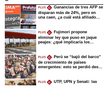
Ganancias de tres AFP se
PLUS
G
disparan más de 24%, pero en
una caen, ¿a cuál está afiliado
usted?
Fujimori propone
PLUS
G
eliminar ley que puso en jaque
peajes: ¿qué implicaría los
usuarios?
Perú se “bajó del barco”
PLUS
G
de crecimiento de países
emergentes: esto se perdió desde
2022
UTP, UPN y Senati: las
PLUS
G
razones por la que los capitalinos
las prefieren para estudiar
Peruanos que venden
PLUS
G