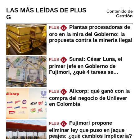
LAS MÁS LEÍDAS DE PLUS
Contenido de
G
Gestión
Plantas procesadoras de
PLUS
G
oro en la mira del Gobierno: la
propuesta contra la minería ilegal
Sunat: César Luna, el
PLUS
G
primer jefe en Gobierno de
Fujimori, ¿qué 4 tareas se
marcan urgentes?
Alicorp: qué ganó con la
PLUS
G
compra del negocio de Unilever
en Colombia
Fujimori propone
PLUS
G
eliminar ley que puso en jaque
peajes: ¿qué cambios implicaría?