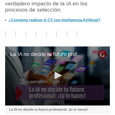
verdadero impacto de la IA en los
procesos de selección.
Tu Dinero
¿Conviene realizar el CV con Inteligencia Artificial?
Finanzas Personales
Inmobiliarias
Plus G
Opinión
La IA no decide tu futuro profesional: ¡tú lo haces!
Editorial
Pregunta de hoy
Blogs
Tendencias
Lujo
0
La IA no decide tu futuro profesional: ¡tú lo haces!
seconds
Viajes