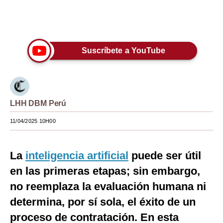
of
3
Moda
minutes,
Únete a nuestro canal
16
seconds
Estilos
Suscríbete a YouTube
Mundo
EEUU
México
LHH DBM Perú
España
11/04/2025 10H00
Internacional
La
inteligencia artificial
puede ser útil
Tecnología
en las primeras etapas; sin embargo,
Club del Suscriptor
no reemplaza la evaluación humana ni
Mix
determina, por sí sola, el éxito de un
G de Gestión
proceso de contratación. En esta