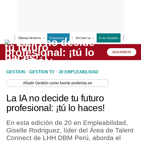
Últimas Noticias
Empresas G
Empresas
G de Gestión
Finanzas
Lo último
Peru Quiosco
SUSCRÍBETE
Portada
GESTION
>
GESTION TV
>
20 EMPLEABILIDAD
Empresas
Añadir
Gestión
como fuente preferida en
Management & Empleo
La IA no decide tu futuro
Economía
profesional: ¡tú lo haces!
Mercados
En esta edición de 20 en Empleabilidad,
Perú
Giselle Rodriguez, líder del Área de Talent
Connect de LHH DBM Perú, aborda el
Política