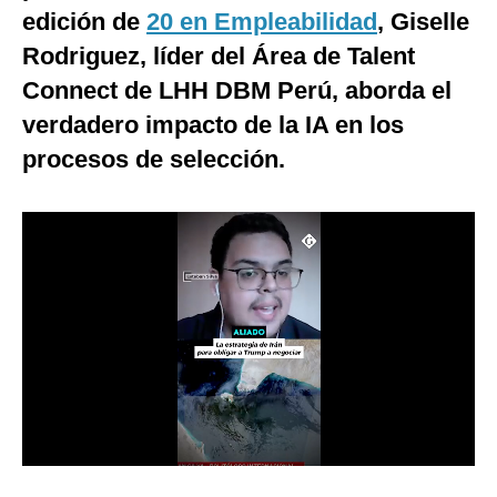
edición de
20 en Empleabilidad
, Giselle
Notas Contratadas
Rodriguez, líder del Área de Talent
Podcast
Connect de LHH DBM Perú, aborda el
Gestión TV
verdadero impacto de la IA en los
procesos de selección.
Videos
Fotogalerías
gestion.pe
¿quiénes
Somos?
Términos
Y
Condiciones
Política
De
Privacidad