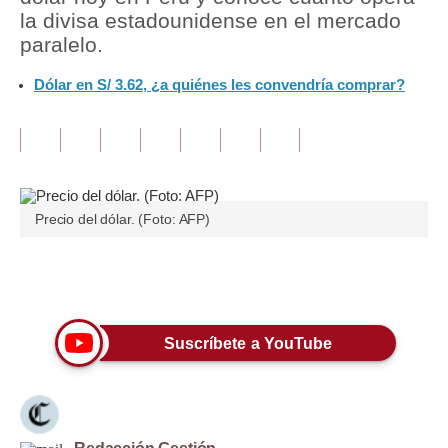
la divisa estadounidense en el mercado
Tu Dinero
paralelo.
Finanzas Personales
Dólar en S/ 3.62, ¿a quiénes les convendría comprar?
Inmobiliarias
Plus G
Opinión
Precio del dólar. (Foto: AFP)
Editorial
Pregunta de hoy
Únete a nuestro canal
Blogs
Suscríbete a YouTube
Tendencias
Lujo
Viajes