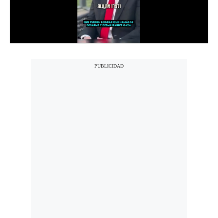
Notas Contratadas
Podcast
Gestión TV
Videos
Fotogalerías
gestion.pe
¿quiénes
Somos?
Términos
Y
Condiciones
Política
De
Privacidad