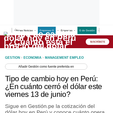
Últimas Noticias
Empresas G
Empresas
G de Gestión
Finanzas
Lo último
Peru Quiosco
SUSCRÍBETE
Portada
GESTION
>
ECONOMIA
>
MANAGEMENT EMPLEO
Empresas
Añadir
Gestión
como fuente preferida en
Management & Empleo
Tipo de cambio hoy en Perú:
Economía
¿En cuánto cerró el dólar este
viernes 13 de junio?
Mercados
Perú
Sigue en Gestión.pe la cotización del
dólar hoy en Perú y conoce cuánto opera
Política