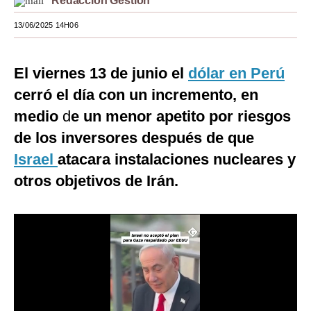
Redacción Gestión
Moda
13/06/2025 14H06
Estilos
El viernes 13 de junio el
dólar en Perú
Mundo
cerró el día con un incremento, en
EEUU
medio
d
e un menor apetito por riesgos
México
de los inversores después de que
Israel
atacara instalaciones nucleares y
España
otros objetivos de Irán.
Internacional
Tecnología
Club del Suscriptor
Mix
G de Gestión